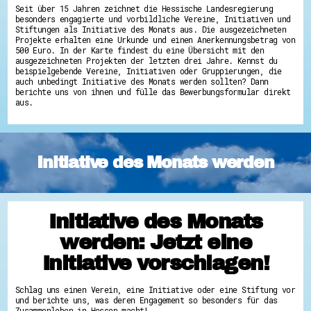
Seit über 15 Jahren zeichnet die Hessische Landesregierung
Hessen hilft Ukraine
besonders engagierte und vorbildliche Vereine, Initiativen und
Stiftungen als Initiative des Monats aus. Die ausgezeichneten
Zeig uns dein Ehrenamt
Projekte erhalten eine Urkunde und einen Anerkennungsbetrag von
500 Euro. In der Karte findest du eine Übersicht mit den
Wettbewerb | Trikotwettbewerb
ausgezeichneten Projekten der letzten drei Jahre. Kennst du
Wettbewerb | 80 Jahre Hessen - Engagement
beispielgebende Vereine, Initiativen oder Gruppierungen, die
mit Herz
auch unbedingt Initiative des Monats werden sollten? Dann
8 Vereine x 80 Jahre x 1.000 €
berichte uns von ihnen und fülle das Bewerbungsformular direkt
Ausgezeichnete Projekte
aus.
Menschen des Respekts
SHARE IT: Teile deine Infos!
Gestalte dein Ehrenamt
Initiative des Monats werden
Ehrenamts-Card Hessen
Engagement-Lotsen
Crowdfunding - Viele schaffen mehr
Förderprogramme
Ehrentag
Freiwilligenmanagement
Initiative des Monats
Hessen engagiert - Digitale Themenabende
werden: Jetzt eine
Kompetenznachweis Hessen
Zeugnisbeiblatt
Initiative vorschlagen!
Service-Learning
Mach dich schlau
Schlag uns einen Verein, eine Initiative oder eine Stiftung vor
GEMA-Pakt
und berichte uns, was deren Engagement so besonders für das
Zusammenleben in Hessen macht!
Di@-Lotsen in Hessen