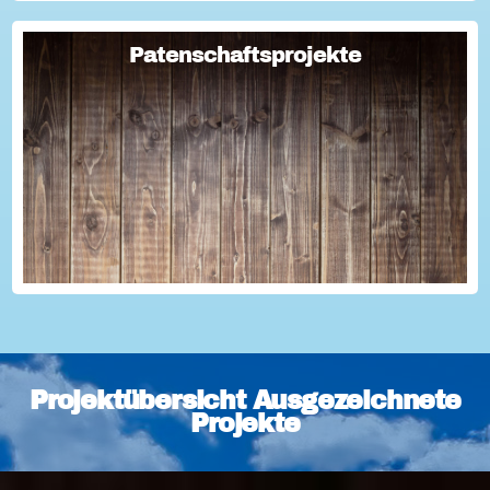
Patenschaftsprojekte
Patenschaftsprojekte
Die Vielfalt hessischer Patenschaftsprojekte ist groß und
reicht von Leihgroßeltern, Schüler-, Ausbildungs- und
Jobpatenprojekten bis hin zu Lese- und
Familienpatenschaften oder Patenschaften für Gefl...
Projektübersicht Ausgezeichnete
Projekte