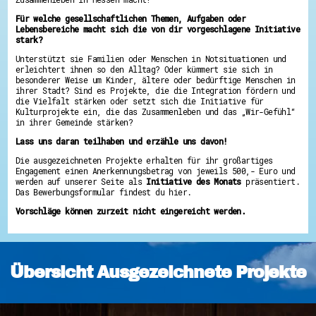
Energiepreiskrise und Ehrenamt
Für welche gesellschaftlichen Themen, Aufgaben oder
Flüchtlingshilfe + Integration
Lebensbereiche macht sich die von dir vorgeschlagene Initiative
Generationsübergreifend aktiv
stark?
Patenschaftsprojekte
Qualifizierung & Fortbildung
Unterstützt sie Familien oder Menschen in Notsituationen und
Stiftungen
erleichtert ihnen so den Alltag? Oder kümmert sie sich in
Vereine, Spenden, Steuern - Gut zu Wissen
besonderer Weise um Kinder, ältere oder bedürftige Menschen in
Versicherungsschutz
ihrer Stadt? Sind es Projekte, die die Integration fördern und
die Vielfalt stärken oder setzt sich die Initiative für
Wissenswertes rund um dein Ehrenamt
Kulturprojekte ein, die das Zusammenleben und das „Wir-Gefühl“
Zahlen, Daten, Fakten aus Hessen
in ihrer Gemeinde stärken?
Service
Lass uns daran teilhaben und erzähle uns davon!
Suche
Die ausgezeichneten Projekte erhalten für ihr großartiges
Downloads
Engagement einen Anerkennungsbetrag von jeweils 500,- Euro und
Kontakt
werden auf unserer Seite als
Initiative des Monats
präsentiert.
Impressum
Das Bewerbungsformular findest du hier.
Datenschutz
Erklärung zur Barrierefreiheit
Vorschläge können zurzeit nicht eingereicht werden.
Barriere melden
Übersicht Ausgezeichnete Projekte