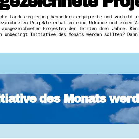
gezeichnete Proj
Freiwilligenmanagement
Hessen engagiert - Digitale
Kompetenznachweis Hessen
che Landesregierung besonders engagierte und vorbildli
Zeugnisbeiblatt
ezeichneten Projekte erhalten eine Urkunde und einen A
Service-Learning
 ausgezeichneten Projekten der letzten drei Jahre. Ken
h unbedingt Initiative des Monats werden sollten? Dann
Mach dich schlau
GEMA-Pakt
Di@-Lotsen in Hessen
Energiepreiskrise und Ehren
Flüchtlingshilfe + Integrat
Generationsübergreifend akt
Patenschaftsprojekte
Qualifizierung & Fortbildun
Stiftungen
itiative des Monats wer
Vereine, Spenden, Steuern -
Versicherungsschutz
Wissenswertes rund um dein 
Zahlen, Daten, Fakten aus H
Service
Suche