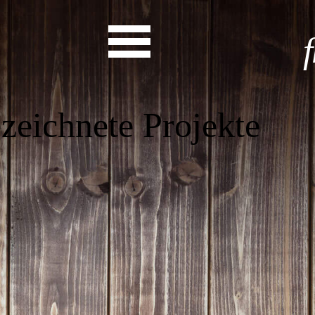
Start
Entdecke dein Eh
News
Veranstaltungen
Rückblicke
Newsletter
Die LandesEhrenamtsagentur
Publikationen
Ansprechpartner
Ehrenamt hat viele Gesichte
Finde dein Ehrena