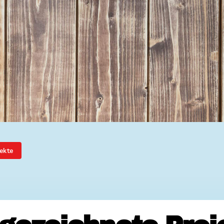
Ehrenamtssuchmaschine Hesse
Freiwilliges Soziales Schul
Koordinierungszentren für B
Engagierte Stadt
Freiwilligendienste
Freiwilligentage
Hessen hilft Ukraine
Zeig uns dein Ehr
Wettbewerb | Trikotwettbewe
Wettbewerb | 80 Jahre Hesse
8 Vereine x 80 Jahre x 1.00
Ausgezeichnete Projekte
Menschen des Respekts
SHARE IT: Teile deine Infos
ekte
Gestalte dein Ehr
Ehrenamts-Card Hessen
Engagement-Lotsen
Crowdfunding - Viele schaff
Förderprogramme
Ehrentag