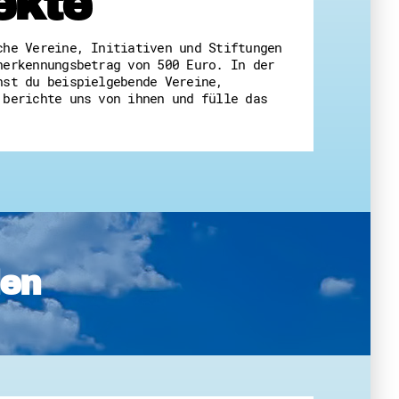
ekte
 Themenabende
che Vereine, Initiativen und Stiftungen
nerkennungsbetrag von 500 Euro. In der
nst du beispielgebende Vereine,
 berichte uns von ihnen und fülle das
amt
ion
iv
g
den
 Gut zu Wissen
Ehrenamt
essen