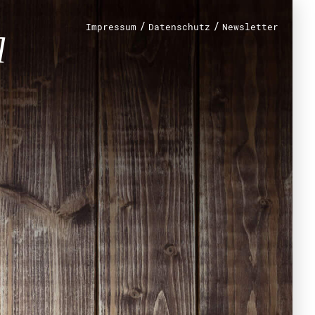
/
/
Impressum
Datenschutz
Newsletter
renamt
r
mt