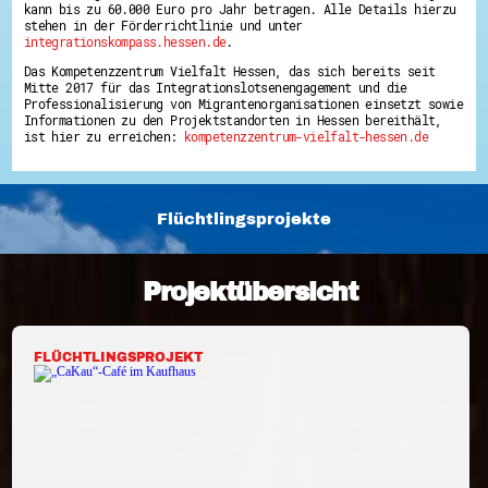
kann bis zu 60.000 Euro pro Jahr betragen. Alle Details hierzu
Energiepreiskrise und Ehrenamt
stehen in der Förderrichtlinie und unter
Flüchtlingshilfe + Integration
integrationskompass.hessen.de
.
Generationsübergreifend aktiv
Patenschaftsprojekte
Das Kompetenzzentrum Vielfalt Hessen, das sich bereits seit
Qualifizierung & Fortbildung
Mitte 2017 für das Integrationslotsenengagement und die
Stiftungen
Professionalisierung von Migrantenorganisationen einsetzt sowie
Informationen zu den Projektstandorten in Hessen bereithält,
Vereine, Spenden, Steuern - Gut zu Wissen
ist hier zu erreichen:
kompetenzzentrum-vielfalt-hessen.de
Versicherungsschutz
Wissenswertes rund um dein Ehrenamt
Zahlen, Daten, Fakten aus Hessen
Service
Flüchtlingsprojekte
Suche
Downloads
Kontakt
Projektübersicht
Impressum
Datenschutz
Erklärung zur Barrierefreiheit
Barriere melden
FLÜCHTLINGSPROJEKT