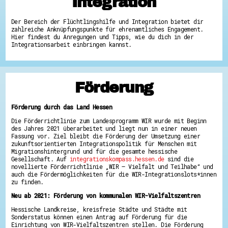
Integration
Hessen hilft Ukraine
Der Bereich der Flüchtlingshilfe und Integration bietet dir
Zeig uns dein Ehrenamt
zahlreiche Anknüpfungspunkte für ehrenamtliches Engagement.
Hier findest du Anregungen und Tipps, wie du dich in der
Wettbewerb | Trikotwettbewerb
Integrationsarbeit einbringen kannst.
Wettbewerb | 80 Jahre Hessen - Engagement
mit Herz
8 Vereine x 80 Jahre x 1.000 €
Ausgezeichnete Projekte
Menschen des Respekts
Förderung
SHARE IT: Teile deine Infos!
Gestalte dein Ehrenamt
Förderung durch das Land Hessen
Ehrenamts-Card Hessen
Die Förderrichtlinie zum Landesprogramm WIR wurde mit Beginn
Engagement-Lotsen
des Jahres 2021 überarbeitet und liegt nun in einer neuen
Crowdfunding - Viele schaffen mehr
Fassung vor. Ziel bleibt die Förderung der Umsetzung einer
Förderprogramme
zukunftsorientierten Integrationspolitik für Menschen mit
Ehrentag
Migrationshintergrund und für die gesamte hessische
Freiwilligenmanagement
Gesellschaft. Auf
integrationskompass.hessen.de
sind die
Hessen engagiert - Digitale Themenabende
novellierte Förderrichtlinie „WIR – Vielfalt und Teilhabe“ und
Kompetenznachweis Hessen
auch die Fördermöglichkeiten für die WIR-Integrationslots*innen
Zeugnisbeiblatt
zu finden.
Service-Learning
Neu ab 2021: Förderung von kommunalen WIR-Vielfaltszentren
Mach dich schlau
Hessische Landkreise, kreisfreie Städte und Städte mit
Sonderstatus können einen Antrag auf Förderung für die
GEMA-Pakt
Einrichtung von WIR-Vielfaltszentren stellen. Die Förderung
Di@-Lotsen in Hessen