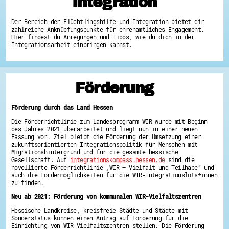
Integration
Hessen hilft Ukraine
Der Bereich der Flüchtlingshilfe und Integration bietet dir
Zeig uns dein Ehrenamt
zahlreiche Anknüpfungspunkte für ehrenamtliches Engagement.
Hier findest du Anregungen und Tipps, wie du dich in der
Wettbewerb | Trikotwettbewerb
Integrationsarbeit einbringen kannst.
Wettbewerb | 80 Jahre Hessen - Engagement
mit Herz
8 Vereine x 80 Jahre x 1.000 €
Ausgezeichnete Projekte
Menschen des Respekts
Förderung
SHARE IT: Teile deine Infos!
Gestalte dein Ehrenamt
Förderung durch das Land Hessen
Ehrenamts-Card Hessen
Die Förderrichtlinie zum Landesprogramm WIR wurde mit Beginn
Engagement-Lotsen
des Jahres 2021 überarbeitet und liegt nun in einer neuen
Crowdfunding - Viele schaffen mehr
Fassung vor. Ziel bleibt die Förderung der Umsetzung einer
Förderprogramme
zukunftsorientierten Integrationspolitik für Menschen mit
Ehrentag
Migrationshintergrund und für die gesamte hessische
Freiwilligenmanagement
Gesellschaft. Auf
integrationskompass.hessen.de
sind die
Hessen engagiert - Digitale Themenabende
novellierte Förderrichtlinie „WIR – Vielfalt und Teilhabe“ und
Kompetenznachweis Hessen
auch die Fördermöglichkeiten für die WIR-Integrationslots*innen
Zeugnisbeiblatt
zu finden.
Service-Learning
Neu ab 2021: Förderung von kommunalen WIR-Vielfaltszentren
Mach dich schlau
Hessische Landkreise, kreisfreie Städte und Städte mit
Sonderstatus können einen Antrag auf Förderung für die
GEMA-Pakt
Einrichtung von WIR-Vielfaltszentren stellen. Die Förderung
Di@-Lotsen in Hessen