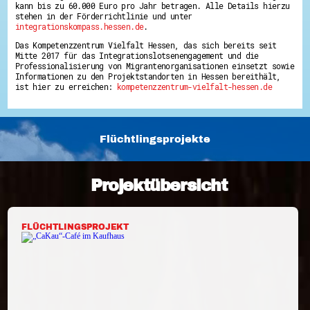
kann bis zu 60.000 Euro pro Jahr betragen. Alle Details hierzu
Energiepreiskrise und Ehrenamt
stehen in der Förderrichtlinie und unter
Flüchtlingshilfe + Integration
integrationskompass.hessen.de
.
Generationsübergreifend aktiv
Patenschaftsprojekte
Das Kompetenzzentrum Vielfalt Hessen, das sich bereits seit
Qualifizierung & Fortbildung
Mitte 2017 für das Integrationslotsenengagement und die
Stiftungen
Professionalisierung von Migrantenorganisationen einsetzt sowie
Informationen zu den Projektstandorten in Hessen bereithält,
Vereine, Spenden, Steuern - Gut zu Wissen
ist hier zu erreichen:
kompetenzzentrum-vielfalt-hessen.de
Versicherungsschutz
Wissenswertes rund um dein Ehrenamt
Zahlen, Daten, Fakten aus Hessen
Service
Flüchtlingsprojekte
Suche
Downloads
Kontakt
Projektübersicht
Impressum
Datenschutz
Erklärung zur Barrierefreiheit
Barriere melden
FLÜCHTLINGSPROJEKT