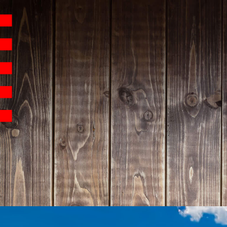
Hauptnavigation
Homepage | Wettbew
Teilnahmebedingu
Teilnahmebedingun
Teilnahmebedingung
Impressum
Datenschutz