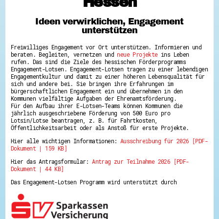
Hessen
Hessen hilft Ukraine
Ideen verwirklichen, Engagement
Zeig uns dein Ehrenamt
unterstützen
Wettbewerb | Trikotwettbewerb
Wettbewerb | 80 Jahre Hessen - Engagement
Freiwilliges Engagement vor Ort unterstützen. Informieren und
mit Herz
beraten. Begleiten, vernetzen und
neue Projekte
ins Leben
8 Vereine x 80 Jahre x 1.000 €
rufen. Das sind die Ziele des hessischen Förderprogramms
Ausgezeichnete Projekte
Engagement-Lotsen. Engagement-Lotsen tragen zu einer lebendigen
Menschen des Respekts
Engagementkultur und damit zu einer höheren Lebensqualität für
SHARE IT: Teile deine Infos!
sich und andere bei. Sie bringen ihre Erfahrungen im
bürgerschaftlichen Engagement ein und übernehmen in den
Kommunen vielfältige Aufgaben der Ehrenamtsförderung.
Gestalte dein Ehrenamt
Für den Aufbau ihrer E-Lotsen-Teams können Kommunen die
Ehrenamts-Card Hessen
jährlich ausgeschriebene Förderung von 500 Euro pro
Engagement-Lotsen
Lotsin/Lotse beantragen, z. B. für Fahrtkosten,
Crowdfunding - Viele schaffen mehr
Öffentlichkeitsarbeit oder als Anstoß für erste Projekte.
Förderprogramme
Hier alle wichtigen Informationen:
Ausschreibung für 2026 [PDF-
Ehrentag
Dokument | 159 KB]
Freiwilligenmanagement
Hessen engagiert - Digitale Themenabende
Hier das Antragsformular:
Antrag zur Teilnahme 2026 [PDF-
Kompetenznachweis Hessen
Dokument | 44 KB]
Zeugnisbeiblatt
Service-Learning
Das Engagement-Lotsen Programm wird unterstützt durch
Mach dich schlau
GEMA-Pakt
Di@-Lotsen in Hessen