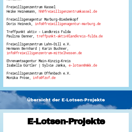
Freiwilligenzentrum Kassel
Heike Heinemann,
hh@freiwilligenzentrumkassel.de
Freiwilligenagentur Marburg-Biedenkopf
Doris Heineck,
info@freiwilligenagentur-marburg.de
Treffpunkt aktiv - Landkreis Fulda
Paulina Danner,
treffpunkt-aktiv@landkreis-fulda.de
Freiwilligenzentrum Lahn-Dill e.V.
Hermann Bernhard | Karin Buchner,
info@freiwilligenzentrum-mittelhessen.de
Ehrenamtsagentur Main-Kinzig-Kreis
Isabella Gürtler | Sylvie Janka,
e-lotsen@mkk.de
Freiwilligenzentrum Offenbach e.V.
Monika Pröse,
info@fzof.de
Übersicht der E-Lotsen-Projekte
E-Lotsen-Projekte