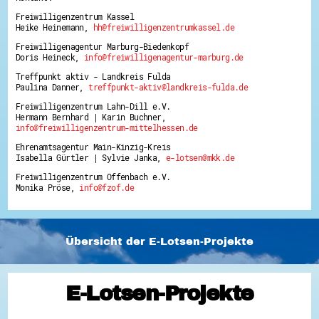
Freiwilligenzentrum Kassel
Heike Heinemann,
hh@freiwilligenzentrumkassel.de
Freiwilligenagentur Marburg-Biedenkopf
Doris Heineck,
info@freiwilligenagentur-marburg.de
Treffpunkt aktiv - Landkreis Fulda
Paulina Danner,
treffpunkt-aktiv@landkreis-fulda.de
Freiwilligenzentrum Lahn-Dill e.V.
Hermann Bernhard | Karin Buchner,
info@freiwilligenzentrum-mittelhessen.de
Ehrenamtsagentur Main-Kinzig-Kreis
Isabella Gürtler | Sylvie Janka,
e-lotsen@mkk.de
Freiwilligenzentrum Offenbach e.V.
Monika Pröse,
info@fzof.de
Übersicht der E-Lotsen-Projekte
E-Lotsen-Projekte