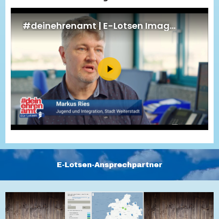
Energiepreiskrise und Ehrenamt
Flüchtlingshilfe + Integration
Generationsübergreifend aktiv
Patenschaftsprojekte
Qualifizierung & Fortbildung
Stiftungen
Vereine, Spenden, Steuern - Gut zu Wissen
Versicherungsschutz
Wissenswertes rund um dein Ehrenamt
Zahlen, Daten, Fakten aus Hessen
Service
Suche
Downloads
Kontakt
Impressum
Datenschutz
Erklärung zur Barrierefreiheit
Barriere melden
E-Lotsen-Ansprechpartner