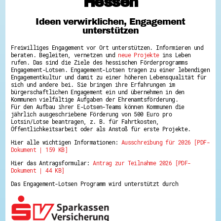
Hessen
Hessen hilft Ukraine
Ideen verwirklichen, Engagement
Zeig uns dein Ehrenamt
unterstützen
Wettbewerb | Trikotwettbewerb
Wettbewerb | 80 Jahre Hessen - Engagement
Freiwilliges Engagement vor Ort unterstützen. Informieren und
mit Herz
beraten. Begleiten, vernetzen und
neue Projekte
ins Leben
8 Vereine x 80 Jahre x 1.000 €
rufen. Das sind die Ziele des hessischen Förderprogramms
Ausgezeichnete Projekte
Engagement-Lotsen. Engagement-Lotsen tragen zu einer lebendigen
Menschen des Respekts
Engagementkultur und damit zu einer höheren Lebensqualität für
SHARE IT: Teile deine Infos!
sich und andere bei. Sie bringen ihre Erfahrungen im
bürgerschaftlichen Engagement ein und übernehmen in den
Kommunen vielfältige Aufgaben der Ehrenamtsförderung.
Gestalte dein Ehrenamt
Für den Aufbau ihrer E-Lotsen-Teams können Kommunen die
Ehrenamts-Card Hessen
jährlich ausgeschriebene Förderung von 500 Euro pro
Engagement-Lotsen
Lotsin/Lotse beantragen, z. B. für Fahrtkosten,
Crowdfunding - Viele schaffen mehr
Öffentlichkeitsarbeit oder als Anstoß für erste Projekte.
Förderprogramme
Hier alle wichtigen Informationen:
Ausschreibung für 2026 [PDF-
Ehrentag
Dokument | 159 KB]
Freiwilligenmanagement
Hessen engagiert - Digitale Themenabende
Hier das Antragsformular:
Antrag zur Teilnahme 2026 [PDF-
Kompetenznachweis Hessen
Dokument | 44 KB]
Zeugnisbeiblatt
Service-Learning
Das Engagement-Lotsen Programm wird unterstützt durch
Mach dich schlau
GEMA-Pakt
Di@-Lotsen in Hessen