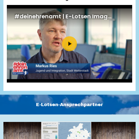
Energiepreiskrise und Ehrenamt
Flüchtlingshilfe + Integration
Generationsübergreifend aktiv
Patenschaftsprojekte
Qualifizierung & Fortbildung
Stiftungen
Vereine, Spenden, Steuern - Gut zu Wissen
Versicherungsschutz
Wissenswertes rund um dein Ehrenamt
Zahlen, Daten, Fakten aus Hessen
Service
Suche
Downloads
Kontakt
Impressum
Datenschutz
Erklärung zur Barrierefreiheit
Barriere melden
E-Lotsen-Ansprechpartner