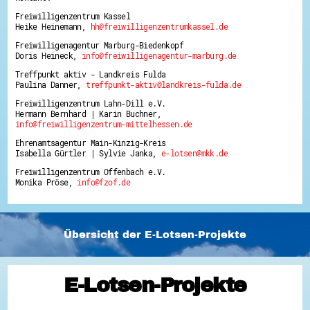
Freiwilligenzentrum Kassel
Heike Heinemann,
hh@freiwilligenzentrumkassel.de
Freiwilligenagentur Marburg-Biedenkopf
Doris Heineck,
info@freiwilligenagentur-marburg.de
Treffpunkt aktiv - Landkreis Fulda
Paulina Danner,
treffpunkt-aktiv@landkreis-fulda.de
Freiwilligenzentrum Lahn-Dill e.V.
Hermann Bernhard | Karin Buchner,
info@freiwilligenzentrum-mittelhessen.de
Ehrenamtsagentur Main-Kinzig-Kreis
Isabella Gürtler | Sylvie Janka,
e-lotsen@mkk.de
Freiwilligenzentrum Offenbach e.V.
Monika Pröse,
info@fzof.de
Übersicht der E-Lotsen-Projekte
E-Lotsen-Projekte