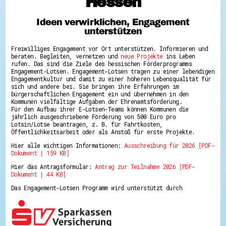
Hessen
Hessen hilft Ukraine
Ideen verwirklichen, Engagement
Zeig uns dein Ehrenamt
unterstützen
Wettbewerb | Trikotwettbewerb
Wettbewerb | 80 Jahre Hessen - Engagement
Freiwilliges Engagement vor Ort unterstützen. Informieren und
mit Herz
beraten. Begleiten, vernetzen und
neue Projekte
ins Leben
8 Vereine x 80 Jahre x 1.000 €
rufen. Das sind die Ziele des hessischen Förderprogramms
Ausgezeichnete Projekte
Engagement-Lotsen. Engagement-Lotsen tragen zu einer lebendigen
Menschen des Respekts
Engagementkultur und damit zu einer höheren Lebensqualität für
SHARE IT: Teile deine Infos!
sich und andere bei. Sie bringen ihre Erfahrungen im
bürgerschaftlichen Engagement ein und übernehmen in den
Kommunen vielfältige Aufgaben der Ehrenamtsförderung.
Gestalte dein Ehrenamt
Für den Aufbau ihrer E-Lotsen-Teams können Kommunen die
Ehrenamts-Card Hessen
jährlich ausgeschriebene Förderung von 500 Euro pro
Engagement-Lotsen
Lotsin/Lotse beantragen, z. B. für Fahrtkosten,
Crowdfunding - Viele schaffen mehr
Öffentlichkeitsarbeit oder als Anstoß für erste Projekte.
Förderprogramme
Hier alle wichtigen Informationen:
Ausschreibung für 2026 [PDF-
Ehrentag
Dokument | 159 KB]
Freiwilligenmanagement
Hessen engagiert - Digitale Themenabende
Hier das Antragsformular:
Antrag zur Teilnahme 2026 [PDF-
Kompetenznachweis Hessen
Dokument | 44 KB]
Zeugnisbeiblatt
Service-Learning
Das Engagement-Lotsen Programm wird unterstützt durch
Mach dich schlau
GEMA-Pakt
Di@-Lotsen in Hessen