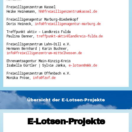
Freiwilligenzentrum Kassel
Heike Heinemann,
hh@freiwilligenzentrumkassel.de
Freiwilligenagentur Marburg-Biedenkopf
Doris Heineck,
info@freiwilligenagentur-marburg.de
Treffpunkt aktiv - Landkreis Fulda
Paulina Danner,
treffpunkt-aktiv@landkreis-fulda.de
Freiwilligenzentrum Lahn-Dill e.V.
Hermann Bernhard | Karin Buchner,
info@freiwilligenzentrum-mittelhessen.de
Ehrenamtsagentur Main-Kinzig-Kreis
Isabella Gürtler | Sylvie Janka,
e-lotsen@mkk.de
Freiwilligenzentrum Offenbach e.V.
Monika Pröse,
info@fzof.de
Übersicht der E-Lotsen-Projekte
E-Lotsen-Projekte