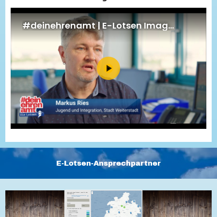
Energiepreiskrise und Ehrenamt
Flüchtlingshilfe + Integration
Generationsübergreifend aktiv
Patenschaftsprojekte
Qualifizierung & Fortbildung
Stiftungen
Vereine, Spenden, Steuern - Gut zu Wissen
Versicherungsschutz
Wissenswertes rund um dein Ehrenamt
Zahlen, Daten, Fakten aus Hessen
Service
Suche
Downloads
Kontakt
Impressum
Datenschutz
Erklärung zur Barrierefreiheit
Barriere melden
E-Lotsen-Ansprechpartner