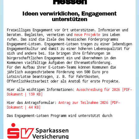
Hessen
Hessen hilft Ukraine
Ideen verwirklichen, Engagement
Zeig uns dein Ehrenamt
unterstützen
Wettbewerb | Trikotwettbewerb
Wettbewerb | 80 Jahre Hessen - Engagement
Freiwilliges Engagement vor Ort unterstützen. Informieren und
mit Herz
beraten. Begleiten, vernetzen und
neue Projekte
ins Leben
8 Vereine x 80 Jahre x 1.000 €
rufen. Das sind die Ziele des hessischen Förderprogramms
Ausgezeichnete Projekte
Engagement-Lotsen. Engagement-Lotsen tragen zu einer lebendigen
Menschen des Respekts
Engagementkultur und damit zu einer höheren Lebensqualität für
SHARE IT: Teile deine Infos!
sich und andere bei. Sie bringen ihre Erfahrungen im
bürgerschaftlichen Engagement ein und übernehmen in den
Kommunen vielfältige Aufgaben der Ehrenamtsförderung.
Gestalte dein Ehrenamt
Für den Aufbau ihrer E-Lotsen-Teams können Kommunen die
Ehrenamts-Card Hessen
jährlich ausgeschriebene Förderung von 500 Euro pro
Engagement-Lotsen
Lotsin/Lotse beantragen, z. B. für Fahrtkosten,
Crowdfunding - Viele schaffen mehr
Öffentlichkeitsarbeit oder als Anstoß für erste Projekte.
Förderprogramme
Hier alle wichtigen Informationen:
Ausschreibung für 2026 [PDF-
Ehrentag
Dokument | 159 KB]
Freiwilligenmanagement
Hessen engagiert - Digitale Themenabende
Hier das Antragsformular:
Antrag zur Teilnahme 2026 [PDF-
Kompetenznachweis Hessen
Dokument | 44 KB]
Zeugnisbeiblatt
Service-Learning
Das Engagement-Lotsen Programm wird unterstützt durch
Mach dich schlau
GEMA-Pakt
Di@-Lotsen in Hessen