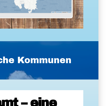
ische Kommunen
mt – eine