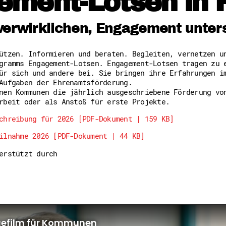
ement-Lotsen in 
Freiwilligenmanagement
Hessen engagiert - Digitale
Kompetenznachweis Hessen
verwirklichen, Engagement unter
Zeugnisbeiblatt
Service-Learning
tützen. Informieren und beraten. Begleiten, vernetzen 
gramms Engagement-Lotsen. Engagement-Lotsen tragen zu 
Mach dich schlau
ür sich und andere bei. Sie bringen ihre Erfahrungen i
GEMA-Pakt
Aufgaben der Ehrenamtsförderung.
Di@-Lotsen in Hessen
nen Kommunen die jährlich ausgeschriebene Förderung vo
Energiepreiskrise und Ehren
rbeit oder als Anstoß für erste Projekte.
Flüchtlingshilfe + Integrat
Generationsübergreifend akt
chreibung für 2026 [PDF-Dokument | 159 KB]
Patenschaftsprojekte
ilnahme 2026 [PDF-Dokument | 44 KB]
Qualifizierung & Fortbildun
Stiftungen
terstützt durch
Vereine, Spenden, Steuern -
Versicherungsschutz
Wissenswertes rund um dein 
Zahlen, Daten, Fakten aus H
Service
Suche