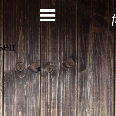
Start
Entdecke dein Eh
News
Veranstaltungen
Rückblicke
Newsletter
Die LandesEhrenamtsagentur
Publikationen
Ansprechpartner
Ehrenamt hat viele Gesichte
Finde dein Ehrena