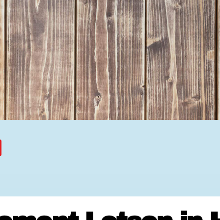
Ehrenamtssuchmaschine Hesse
Freiwilliges Soziales Schul
Koordinierungszentren für B
Engagierte Stadt
Freiwilligendienste
Freiwilligentage
Hessen hilft Ukraine
Zeig uns dein Ehr
Wettbewerb | Trikotwettbewe
Wettbewerb | 80 Jahre Hesse
8 Vereine x 80 Jahre x 1.00
Ausgezeichnete Projekte
Menschen des Respekts
SHARE IT: Teile deine Infos
Gestalte dein Ehr
Ehrenamts-Card Hessen
Engagement-Lotsen
Crowdfunding - Viele schaff
Förderprogramme
Ehrentag