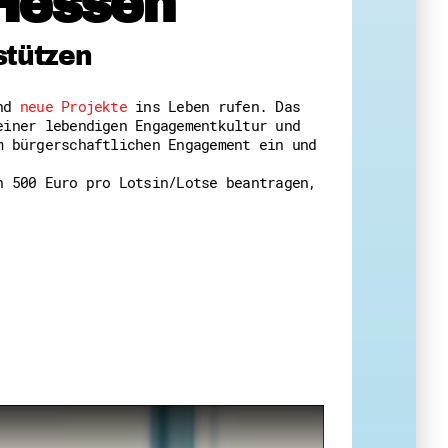
Hessen
 Themenabende
stützen
und
neue Projekte
ins Leben rufen. Das
einer lebendigen Engagementkultur und
m bürgerschaftlichen Engagement ein und
n 500 Euro pro Lotsin/Lotse beantragen,
amt
ion
iv
g
 Gut zu Wissen
Ehrenamt
essen