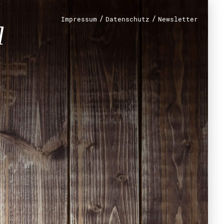
/
/
Impressum
Datenschutz
Newsletter
renamt
r
mt