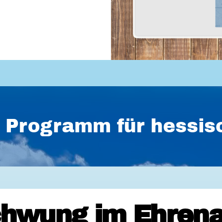
es Programm für hess
hwung im Ehrena