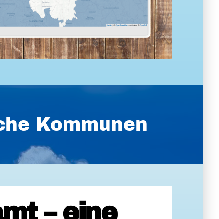
ische Kommunen
mt – eine