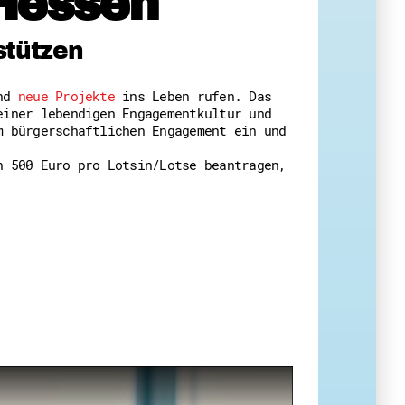
Hessen
 Themenabende
stützen
und
neue Projekte
ins Leben rufen. Das
einer lebendigen Engagementkultur und
m bürgerschaftlichen Engagement ein und
n 500 Euro pro Lotsin/Lotse beantragen,
amt
ion
iv
g
 Gut zu Wissen
Ehrenamt
essen