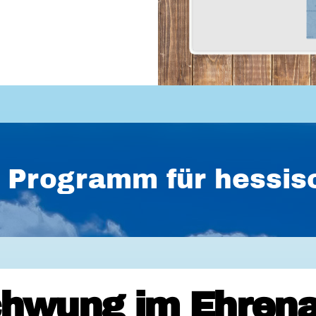
es Programm für hess
hwung im Ehrena