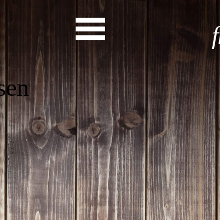
Start
Entdecke dein Eh
News
Veranstaltungen
Rückblicke
Newsletter
Die LandesEhrenamtsagentur
Publikationen
Ansprechpartner
Ehrenamt hat viele Gesichte
Finde dein Ehrena