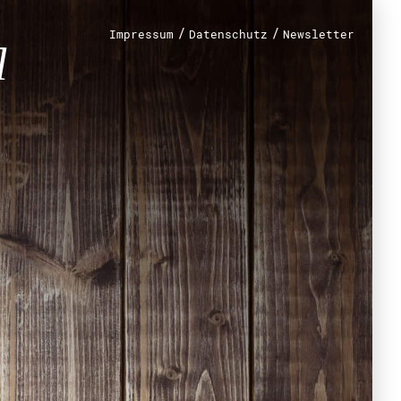
/
/
Impressum
Datenschutz
Newsletter
renamt
r
mt