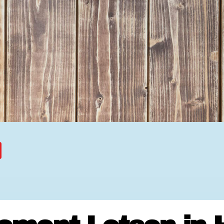
Ehrenamtssuchmaschine Hesse
Freiwilliges Soziales Schul
Koordinierungszentren für B
Engagierte Stadt
Freiwilligendienste
Freiwilligentage
Hessen hilft Ukraine
Zeig uns dein Ehr
Wettbewerb | Trikotwettbewe
Wettbewerb | 80 Jahre Hesse
8 Vereine x 80 Jahre x 1.00
Ausgezeichnete Projekte
Menschen des Respekts
SHARE IT: Teile deine Infos
Gestalte dein Ehr
Ehrenamts-Card Hessen
Engagement-Lotsen
Crowdfunding - Viele schaff
Förderprogramme
Ehrentag