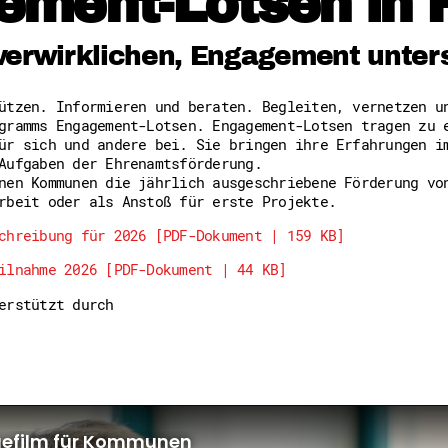
ement-Lotsen in 
Freiwilligenmanagement
Hessen engagiert - Digitale
Kompetenznachweis Hessen
verwirklichen, Engagement unter
Zeugnisbeiblatt
Service-Learning
tützen. Informieren und beraten. Begleiten, vernetzen 
gramms Engagement-Lotsen. Engagement-Lotsen tragen zu 
Mach dich schlau
ür sich und andere bei. Sie bringen ihre Erfahrungen i
GEMA-Pakt
Aufgaben der Ehrenamtsförderung.
Di@-Lotsen in Hessen
nen Kommunen die jährlich ausgeschriebene Förderung vo
Energiepreiskrise und Ehren
rbeit oder als Anstoß für erste Projekte.
Flüchtlingshilfe + Integrat
Generationsübergreifend akt
chreibung für 2026 [PDF-Dokument | 159 KB]
Patenschaftsprojekte
ilnahme 2026 [PDF-Dokument | 44 KB]
Qualifizierung & Fortbildun
Stiftungen
terstützt durch
Vereine, Spenden, Steuern -
Versicherungsschutz
Wissenswertes rund um dein 
Zahlen, Daten, Fakten aus H
Service
Suche