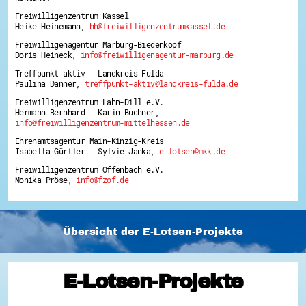
Freiwilligenzentrum Kassel
Heike Heinemann,
hh@freiwilligenzentrumkassel.de
Freiwilligenagentur Marburg-Biedenkopf
Doris Heineck,
info@freiwilligenagentur-marburg.de
Treffpunkt aktiv - Landkreis Fulda
Paulina Danner,
treffpunkt-aktiv@landkreis-fulda.de
Freiwilligenzentrum Lahn-Dill e.V.
Hermann Bernhard | Karin Buchner,
info@freiwilligenzentrum-mittelhessen.de
Ehrenamtsagentur Main-Kinzig-Kreis
Isabella Gürtler | Sylvie Janka,
e-lotsen@mkk.de
Freiwilligenzentrum Offenbach e.V.
Monika Pröse,
info@fzof.de
Übersicht der E-Lotsen-Projekte
E-Lotsen-Projekte