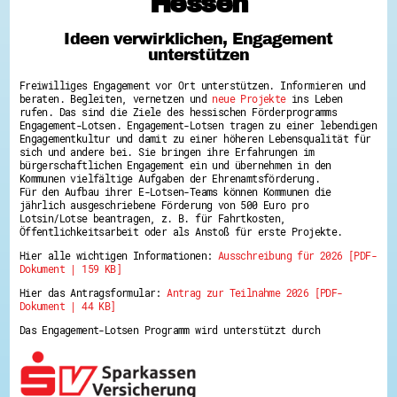
Hessen
Hessen hilft Ukraine
Ideen verwirklichen, Engagement
Zeig uns dein Ehrenamt
unterstützen
Wettbewerb | Trikotwettbewerb
Wettbewerb | 80 Jahre Hessen - Engagement
Freiwilliges Engagement vor Ort unterstützen. Informieren und
mit Herz
beraten. Begleiten, vernetzen und
neue Projekte
ins Leben
8 Vereine x 80 Jahre x 1.000 €
rufen. Das sind die Ziele des hessischen Förderprogramms
Ausgezeichnete Projekte
Engagement-Lotsen. Engagement-Lotsen tragen zu einer lebendigen
Menschen des Respekts
Engagementkultur und damit zu einer höheren Lebensqualität für
SHARE IT: Teile deine Infos!
sich und andere bei. Sie bringen ihre Erfahrungen im
bürgerschaftlichen Engagement ein und übernehmen in den
Kommunen vielfältige Aufgaben der Ehrenamtsförderung.
Gestalte dein Ehrenamt
Für den Aufbau ihrer E-Lotsen-Teams können Kommunen die
Ehrenamts-Card Hessen
jährlich ausgeschriebene Förderung von 500 Euro pro
Engagement-Lotsen
Lotsin/Lotse beantragen, z. B. für Fahrtkosten,
Crowdfunding - Viele schaffen mehr
Öffentlichkeitsarbeit oder als Anstoß für erste Projekte.
Förderprogramme
Hier alle wichtigen Informationen:
Ausschreibung für 2026 [PDF-
Ehrentag
Dokument | 159 KB]
Freiwilligenmanagement
Hessen engagiert - Digitale Themenabende
Hier das Antragsformular:
Antrag zur Teilnahme 2026 [PDF-
Kompetenznachweis Hessen
Dokument | 44 KB]
Zeugnisbeiblatt
Service-Learning
Das Engagement-Lotsen Programm wird unterstützt durch
Mach dich schlau
GEMA-Pakt
Di@-Lotsen in Hessen