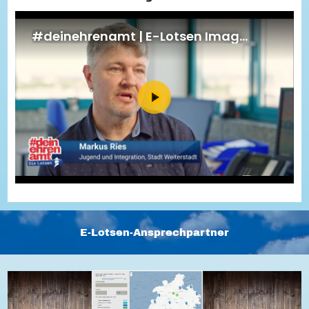
Energiepreiskrise und Ehrenamt
Flüchtlingshilfe + Integration
Generationsübergreifend aktiv
Patenschaftsprojekte
Qualifizierung & Fortbildung
Stiftungen
Vereine, Spenden, Steuern - Gut zu Wissen
Versicherungsschutz
Wissenswertes rund um dein Ehrenamt
Zahlen, Daten, Fakten aus Hessen
Service
Suche
Downloads
Kontakt
Impressum
Datenschutz
Erklärung zur Barrierefreiheit
Barriere melden
E-Lotsen-Ansprechpartner