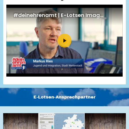
Energiepreiskrise und Ehrenamt
Flüchtlingshilfe + Integration
Generationsübergreifend aktiv
Patenschaftsprojekte
Qualifizierung & Fortbildung
Stiftungen
Vereine, Spenden, Steuern - Gut zu Wissen
Versicherungsschutz
Wissenswertes rund um dein Ehrenamt
Zahlen, Daten, Fakten aus Hessen
Service
Suche
Downloads
Kontakt
Impressum
Datenschutz
Erklärung zur Barrierefreiheit
Barriere melden
E-Lotsen-Ansprechpartner