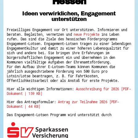
Hessen
Hessen hilft Ukraine
Ideen verwirklichen, Engagement
Zeig uns dein Ehrenamt
unterstützen
Wettbewerb | Trikotwettbewerb
Wettbewerb | 80 Jahre Hessen - Engagement
Freiwilliges Engagement vor Ort unterstützen. Informieren und
mit Herz
beraten. Begleiten, vernetzen und
neue Projekte
ins Leben
8 Vereine x 80 Jahre x 1.000 €
rufen. Das sind die Ziele des hessischen Förderprogramms
Ausgezeichnete Projekte
Engagement-Lotsen. Engagement-Lotsen tragen zu einer lebendigen
Menschen des Respekts
Engagementkultur und damit zu einer höheren Lebensqualität für
SHARE IT: Teile deine Infos!
sich und andere bei. Sie bringen ihre Erfahrungen im
bürgerschaftlichen Engagement ein und übernehmen in den
Kommunen vielfältige Aufgaben der Ehrenamtsförderung.
Gestalte dein Ehrenamt
Für den Aufbau ihrer E-Lotsen-Teams können Kommunen die
Ehrenamts-Card Hessen
jährlich ausgeschriebene Förderung von 500 Euro pro
Engagement-Lotsen
Lotsin/Lotse beantragen, z. B. für Fahrtkosten,
Crowdfunding - Viele schaffen mehr
Öffentlichkeitsarbeit oder als Anstoß für erste Projekte.
Förderprogramme
Hier alle wichtigen Informationen:
Ausschreibung für 2026 [PDF-
Ehrentag
Dokument | 159 KB]
Freiwilligenmanagement
Hessen engagiert - Digitale Themenabende
Hier das Antragsformular:
Antrag zur Teilnahme 2026 [PDF-
Kompetenznachweis Hessen
Dokument | 44 KB]
Zeugnisbeiblatt
Service-Learning
Das Engagement-Lotsen Programm wird unterstützt durch
Mach dich schlau
GEMA-Pakt
Di@-Lotsen in Hessen