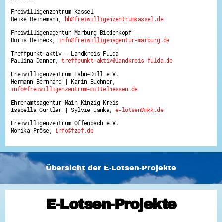
Freiwilligenzentrum Kassel
Heike Heinemann,
hh@freiwilligenzentrumkassel.de
Freiwilligenagentur Marburg-Biedenkopf
Doris Heineck,
info@freiwilligenagentur-marburg.de
Treffpunkt aktiv - Landkreis Fulda
Paulina Danner,
treffpunkt-aktiv@landkreis-fulda.de
Freiwilligenzentrum Lahn-Dill e.V.
Hermann Bernhard | Karin Buchner,
info@freiwilligenzentrum-mittelhessen.de
Ehrenamtsagentur Main-Kinzig-Kreis
Isabella Gürtler | Sylvie Janka,
e-lotsen@mkk.de
Freiwilligenzentrum Offenbach e.V.
Monika Pröse,
info@fzof.de
Übersicht der E-Lotsen-Projekte
E-Lotsen-Projekte