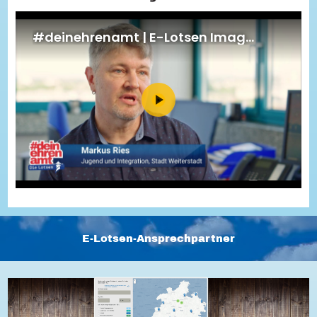
Energiepreiskrise und Ehrenamt
Flüchtlingshilfe + Integration
Generationsübergreifend aktiv
Patenschaftsprojekte
Qualifizierung & Fortbildung
Stiftungen
Vereine, Spenden, Steuern - Gut zu Wissen
Versicherungsschutz
Wissenswertes rund um dein Ehrenamt
Zahlen, Daten, Fakten aus Hessen
Service
Suche
Downloads
Kontakt
Impressum
Datenschutz
Erklärung zur Barrierefreiheit
Barriere melden
E-Lotsen-Ansprechpartner