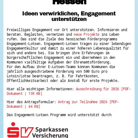
Hessen
Hessen hilft Ukraine
Ideen verwirklichen, Engagement
Zeig uns dein Ehrenamt
unterstützen
Wettbewerb | Trikotwettbewerb
Wettbewerb | 80 Jahre Hessen - Engagement
Freiwilliges Engagement vor Ort unterstützen. Informieren und
mit Herz
beraten. Begleiten, vernetzen und
neue Projekte
ins Leben
8 Vereine x 80 Jahre x 1.000 €
rufen. Das sind die Ziele des hessischen Förderprogramms
Ausgezeichnete Projekte
Engagement-Lotsen. Engagement-Lotsen tragen zu einer lebendigen
Menschen des Respekts
Engagementkultur und damit zu einer höheren Lebensqualität für
SHARE IT: Teile deine Infos!
sich und andere bei. Sie bringen ihre Erfahrungen im
bürgerschaftlichen Engagement ein und übernehmen in den
Kommunen vielfältige Aufgaben der Ehrenamtsförderung.
Gestalte dein Ehrenamt
Für den Aufbau ihrer E-Lotsen-Teams können Kommunen die
Ehrenamts-Card Hessen
jährlich ausgeschriebene Förderung von 500 Euro pro
Engagement-Lotsen
Lotsin/Lotse beantragen, z. B. für Fahrtkosten,
Crowdfunding - Viele schaffen mehr
Öffentlichkeitsarbeit oder als Anstoß für erste Projekte.
Förderprogramme
Hier alle wichtigen Informationen:
Ausschreibung für 2026 [PDF-
Ehrentag
Dokument | 159 KB]
Freiwilligenmanagement
Hessen engagiert - Digitale Themenabende
Hier das Antragsformular:
Antrag zur Teilnahme 2026 [PDF-
Kompetenznachweis Hessen
Dokument | 44 KB]
Zeugnisbeiblatt
Service-Learning
Das Engagement-Lotsen Programm wird unterstützt durch
Mach dich schlau
GEMA-Pakt
Di@-Lotsen in Hessen