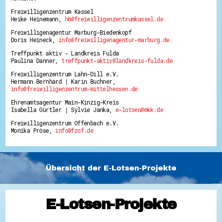
Freiwilligenzentrum Kassel
Heike Heinemann,
hh@freiwilligenzentrumkassel.de
Freiwilligenagentur Marburg-Biedenkopf
Doris Heineck,
info@freiwilligenagentur-marburg.de
Treffpunkt aktiv - Landkreis Fulda
Paulina Danner,
treffpunkt-aktiv@landkreis-fulda.de
Freiwilligenzentrum Lahn-Dill e.V.
Hermann Bernhard | Karin Buchner,
info@freiwilligenzentrum-mittelhessen.de
Ehrenamtsagentur Main-Kinzig-Kreis
Isabella Gürtler | Sylvie Janka,
e-lotsen@mkk.de
Freiwilligenzentrum Offenbach e.V.
Monika Pröse,
info@fzof.de
Übersicht der E-Lotsen-Projekte
E-Lotsen-Projekte