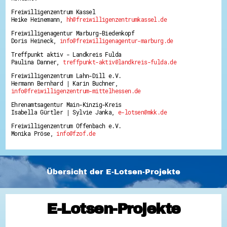
Freiwilligenzentrum Kassel
Heike Heinemann,
hh@freiwilligenzentrumkassel.de
Freiwilligenagentur Marburg-Biedenkopf
Doris Heineck,
info@freiwilligenagentur-marburg.de
Treffpunkt aktiv - Landkreis Fulda
Paulina Danner,
treffpunkt-aktiv@landkreis-fulda.de
Freiwilligenzentrum Lahn-Dill e.V.
Hermann Bernhard | Karin Buchner,
info@freiwilligenzentrum-mittelhessen.de
Ehrenamtsagentur Main-Kinzig-Kreis
Isabella Gürtler | Sylvie Janka,
e-lotsen@mkk.de
Freiwilligenzentrum Offenbach e.V.
Monika Pröse,
info@fzof.de
Übersicht der E-Lotsen-Projekte
E-Lotsen-Projekte