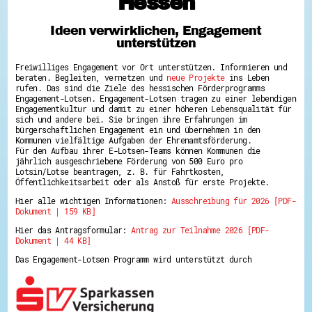
Hessen
Hessen hilft Ukraine
Ideen verwirklichen, Engagement
Zeig uns dein Ehrenamt
unterstützen
Wettbewerb | Trikotwettbewerb
Wettbewerb | 80 Jahre Hessen - Engagement
Freiwilliges Engagement vor Ort unterstützen. Informieren und
mit Herz
beraten. Begleiten, vernetzen und
neue Projekte
ins Leben
8 Vereine x 80 Jahre x 1.000 €
rufen. Das sind die Ziele des hessischen Förderprogramms
Ausgezeichnete Projekte
Engagement-Lotsen. Engagement-Lotsen tragen zu einer lebendigen
Menschen des Respekts
Engagementkultur und damit zu einer höheren Lebensqualität für
SHARE IT: Teile deine Infos!
sich und andere bei. Sie bringen ihre Erfahrungen im
bürgerschaftlichen Engagement ein und übernehmen in den
Kommunen vielfältige Aufgaben der Ehrenamtsförderung.
Gestalte dein Ehrenamt
Für den Aufbau ihrer E-Lotsen-Teams können Kommunen die
Ehrenamts-Card Hessen
jährlich ausgeschriebene Förderung von 500 Euro pro
Engagement-Lotsen
Lotsin/Lotse beantragen, z. B. für Fahrtkosten,
Crowdfunding - Viele schaffen mehr
Öffentlichkeitsarbeit oder als Anstoß für erste Projekte.
Förderprogramme
Hier alle wichtigen Informationen:
Ausschreibung für 2026 [PDF-
Ehrentag
Dokument | 159 KB]
Freiwilligenmanagement
Hessen engagiert - Digitale Themenabende
Hier das Antragsformular:
Antrag zur Teilnahme 2026 [PDF-
Kompetenznachweis Hessen
Dokument | 44 KB]
Zeugnisbeiblatt
Service-Learning
Das Engagement-Lotsen Programm wird unterstützt durch
Mach dich schlau
GEMA-Pakt
Di@-Lotsen in Hessen