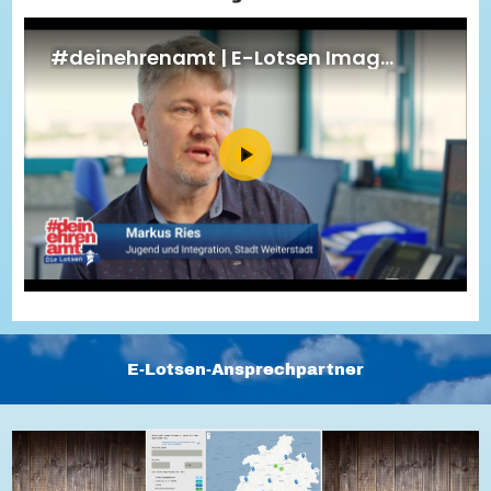
Energiepreiskrise und Ehrenamt
Flüchtlingshilfe + Integration
Generationsübergreifend aktiv
Patenschaftsprojekte
Qualifizierung & Fortbildung
Stiftungen
Vereine, Spenden, Steuern - Gut zu Wissen
Versicherungsschutz
Wissenswertes rund um dein Ehrenamt
Zahlen, Daten, Fakten aus Hessen
Service
Suche
Downloads
Kontakt
Impressum
Datenschutz
Erklärung zur Barrierefreiheit
Barriere melden
E-Lotsen-Ansprechpartner