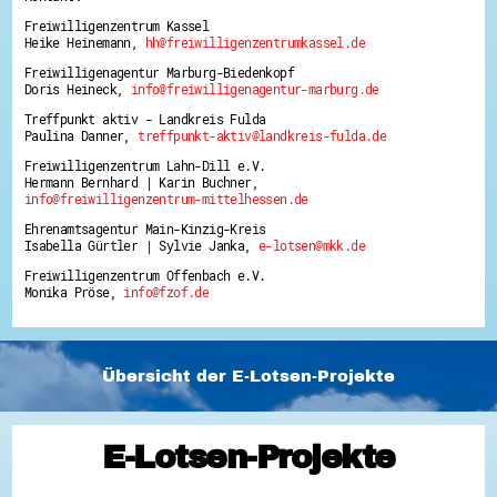
Freiwilligenzentrum Kassel
Heike Heinemann,
hh@freiwilligenzentrumkassel.de
Freiwilligenagentur Marburg-Biedenkopf
Doris Heineck,
info@freiwilligenagentur-marburg.de
Treffpunkt aktiv - Landkreis Fulda
Paulina Danner,
treffpunkt-aktiv@landkreis-fulda.de
Freiwilligenzentrum Lahn-Dill e.V.
Hermann Bernhard | Karin Buchner,
info@freiwilligenzentrum-mittelhessen.de
Ehrenamtsagentur Main-Kinzig-Kreis
Isabella Gürtler | Sylvie Janka,
e-lotsen@mkk.de
Freiwilligenzentrum Offenbach e.V.
Monika Pröse,
info@fzof.de
Übersicht der E-Lotsen-Projekte
E-Lotsen-Projekte