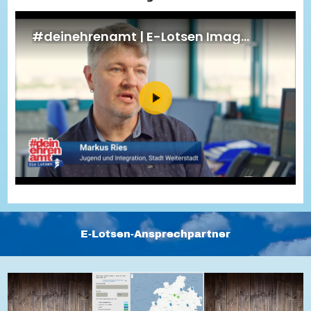
Energiepreiskrise und Ehrenamt
Flüchtlingshilfe + Integration
Generationsübergreifend aktiv
Patenschaftsprojekte
Qualifizierung & Fortbildung
Stiftungen
Vereine, Spenden, Steuern - Gut zu Wissen
Versicherungsschutz
Wissenswertes rund um dein Ehrenamt
Zahlen, Daten, Fakten aus Hessen
Service
Suche
Downloads
Kontakt
Impressum
Datenschutz
Erklärung zur Barrierefreiheit
Barriere melden
E-Lotsen-Ansprechpartner