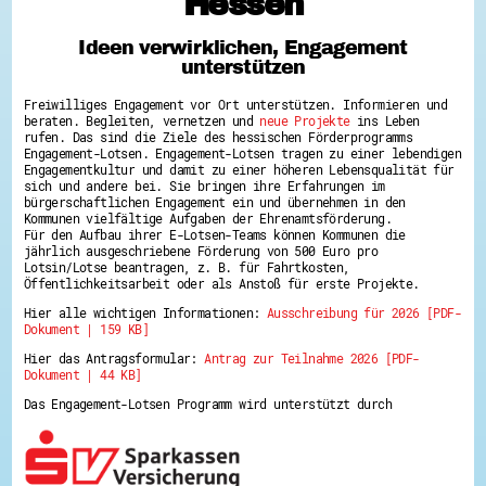
Hessen
Hessen hilft Ukraine
Ideen verwirklichen, Engagement
Zeig uns dein Ehrenamt
unterstützen
Wettbewerb | Trikotwettbewerb
Wettbewerb | 80 Jahre Hessen - Engagement
Freiwilliges Engagement vor Ort unterstützen. Informieren und
mit Herz
beraten. Begleiten, vernetzen und
neue Projekte
ins Leben
8 Vereine x 80 Jahre x 1.000 €
rufen. Das sind die Ziele des hessischen Förderprogramms
Ausgezeichnete Projekte
Engagement-Lotsen. Engagement-Lotsen tragen zu einer lebendigen
Menschen des Respekts
Engagementkultur und damit zu einer höheren Lebensqualität für
SHARE IT: Teile deine Infos!
sich und andere bei. Sie bringen ihre Erfahrungen im
bürgerschaftlichen Engagement ein und übernehmen in den
Kommunen vielfältige Aufgaben der Ehrenamtsförderung.
Gestalte dein Ehrenamt
Für den Aufbau ihrer E-Lotsen-Teams können Kommunen die
Ehrenamts-Card Hessen
jährlich ausgeschriebene Förderung von 500 Euro pro
Engagement-Lotsen
Lotsin/Lotse beantragen, z. B. für Fahrtkosten,
Crowdfunding - Viele schaffen mehr
Öffentlichkeitsarbeit oder als Anstoß für erste Projekte.
Förderprogramme
Hier alle wichtigen Informationen:
Ausschreibung für 2026 [PDF-
Ehrentag
Dokument | 159 KB]
Freiwilligenmanagement
Hessen engagiert - Digitale Themenabende
Hier das Antragsformular:
Antrag zur Teilnahme 2026 [PDF-
Kompetenznachweis Hessen
Dokument | 44 KB]
Zeugnisbeiblatt
Service-Learning
Das Engagement-Lotsen Programm wird unterstützt durch
Mach dich schlau
GEMA-Pakt
Di@-Lotsen in Hessen