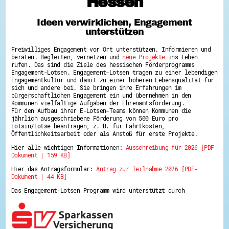
Hessen
Hessen hilft Ukraine
Ideen verwirklichen, Engagement
Zeig uns dein Ehrenamt
unterstützen
Wettbewerb | Trikotwettbewerb
Wettbewerb | 80 Jahre Hessen - Engagement
Freiwilliges Engagement vor Ort unterstützen. Informieren und
mit Herz
beraten. Begleiten, vernetzen und
neue Projekte
ins Leben
8 Vereine x 80 Jahre x 1.000 €
rufen. Das sind die Ziele des hessischen Förderprogramms
Ausgezeichnete Projekte
Engagement-Lotsen. Engagement-Lotsen tragen zu einer lebendigen
Menschen des Respekts
Engagementkultur und damit zu einer höheren Lebensqualität für
SHARE IT: Teile deine Infos!
sich und andere bei. Sie bringen ihre Erfahrungen im
bürgerschaftlichen Engagement ein und übernehmen in den
Kommunen vielfältige Aufgaben der Ehrenamtsförderung.
Gestalte dein Ehrenamt
Für den Aufbau ihrer E-Lotsen-Teams können Kommunen die
Ehrenamts-Card Hessen
jährlich ausgeschriebene Förderung von 500 Euro pro
Engagement-Lotsen
Lotsin/Lotse beantragen, z. B. für Fahrtkosten,
Crowdfunding - Viele schaffen mehr
Öffentlichkeitsarbeit oder als Anstoß für erste Projekte.
Förderprogramme
Hier alle wichtigen Informationen:
Ausschreibung für 2026 [PDF-
Ehrentag
Dokument | 159 KB]
Freiwilligenmanagement
Hessen engagiert - Digitale Themenabende
Hier das Antragsformular:
Antrag zur Teilnahme 2026 [PDF-
Kompetenznachweis Hessen
Dokument | 44 KB]
Zeugnisbeiblatt
Service-Learning
Das Engagement-Lotsen Programm wird unterstützt durch
Mach dich schlau
GEMA-Pakt
Di@-Lotsen in Hessen