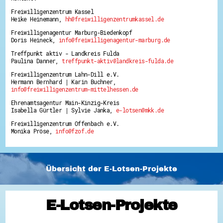
Freiwilligenzentrum Kassel
Heike Heinemann,
hh@freiwilligenzentrumkassel.de
Freiwilligenagentur Marburg-Biedenkopf
Doris Heineck,
info@freiwilligenagentur-marburg.de
Treffpunkt aktiv - Landkreis Fulda
Paulina Danner,
treffpunkt-aktiv@landkreis-fulda.de
Freiwilligenzentrum Lahn-Dill e.V.
Hermann Bernhard | Karin Buchner,
info@freiwilligenzentrum-mittelhessen.de
Ehrenamtsagentur Main-Kinzig-Kreis
Isabella Gürtler | Sylvie Janka,
e-lotsen@mkk.de
Freiwilligenzentrum Offenbach e.V.
Monika Pröse,
info@fzof.de
Übersicht der E-Lotsen-Projekte
E-Lotsen-Projekte