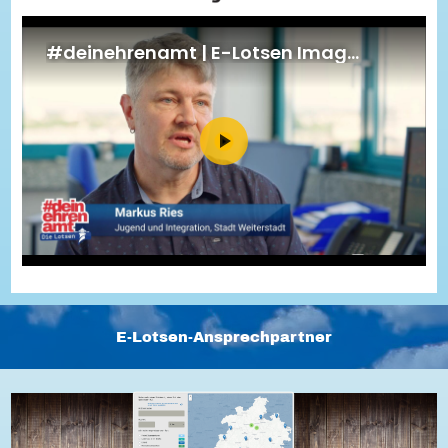
Energiepreiskrise und Ehrenamt
Flüchtlingshilfe + Integration
Generationsübergreifend aktiv
Patenschaftsprojekte
Qualifizierung & Fortbildung
Stiftungen
Vereine, Spenden, Steuern - Gut zu Wissen
Versicherungsschutz
Wissenswertes rund um dein Ehrenamt
Zahlen, Daten, Fakten aus Hessen
Service
Suche
Downloads
Kontakt
Impressum
Datenschutz
Erklärung zur Barrierefreiheit
Barriere melden
E-Lotsen-Ansprechpartner