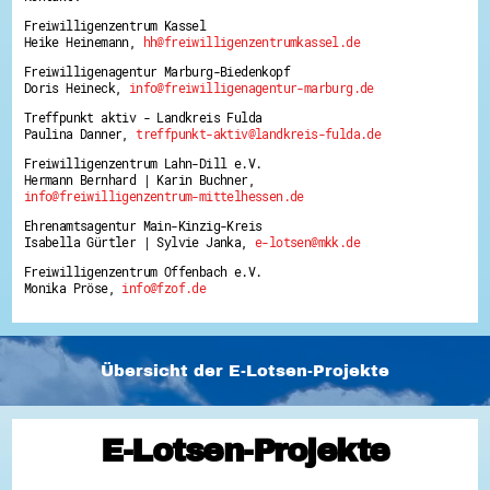
Freiwilligenzentrum Kassel
Heike Heinemann,
hh@freiwilligenzentrumkassel.de
Freiwilligenagentur Marburg-Biedenkopf
Doris Heineck,
info@freiwilligenagentur-marburg.de
Treffpunkt aktiv - Landkreis Fulda
Paulina Danner,
treffpunkt-aktiv@landkreis-fulda.de
Freiwilligenzentrum Lahn-Dill e.V.
Hermann Bernhard | Karin Buchner,
info@freiwilligenzentrum-mittelhessen.de
Ehrenamtsagentur Main-Kinzig-Kreis
Isabella Gürtler | Sylvie Janka,
e-lotsen@mkk.de
Freiwilligenzentrum Offenbach e.V.
Monika Pröse,
info@fzof.de
Übersicht der E-Lotsen-Projekte
E-Lotsen-Projekte