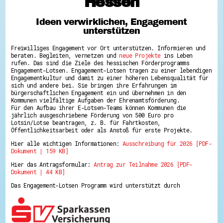
Hessen
Hessen hilft Ukraine
Ideen verwirklichen, Engagement
Zeig uns dein Ehrenamt
unterstützen
Wettbewerb | Trikotwettbewerb
Wettbewerb | 80 Jahre Hessen - Engagement
Freiwilliges Engagement vor Ort unterstützen. Informieren und
mit Herz
beraten. Begleiten, vernetzen und
neue Projekte
ins Leben
8 Vereine x 80 Jahre x 1.000 €
rufen. Das sind die Ziele des hessischen Förderprogramms
Ausgezeichnete Projekte
Engagement-Lotsen. Engagement-Lotsen tragen zu einer lebendigen
Menschen des Respekts
Engagementkultur und damit zu einer höheren Lebensqualität für
SHARE IT: Teile deine Infos!
sich und andere bei. Sie bringen ihre Erfahrungen im
bürgerschaftlichen Engagement ein und übernehmen in den
Kommunen vielfältige Aufgaben der Ehrenamtsförderung.
Gestalte dein Ehrenamt
Für den Aufbau ihrer E-Lotsen-Teams können Kommunen die
Ehrenamts-Card Hessen
jährlich ausgeschriebene Förderung von 500 Euro pro
Engagement-Lotsen
Lotsin/Lotse beantragen, z. B. für Fahrtkosten,
Crowdfunding - Viele schaffen mehr
Öffentlichkeitsarbeit oder als Anstoß für erste Projekte.
Förderprogramme
Hier alle wichtigen Informationen:
Ausschreibung für 2026 [PDF-
Ehrentag
Dokument | 159 KB]
Freiwilligenmanagement
Hessen engagiert - Digitale Themenabende
Hier das Antragsformular:
Antrag zur Teilnahme 2026 [PDF-
Kompetenznachweis Hessen
Dokument | 44 KB]
Zeugnisbeiblatt
Service-Learning
Das Engagement-Lotsen Programm wird unterstützt durch
Mach dich schlau
GEMA-Pakt
Di@-Lotsen in Hessen