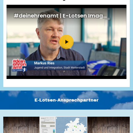
Energiepreiskrise und Ehrenamt
Flüchtlingshilfe + Integration
Generationsübergreifend aktiv
Patenschaftsprojekte
Qualifizierung & Fortbildung
Stiftungen
Vereine, Spenden, Steuern - Gut zu Wissen
Versicherungsschutz
Wissenswertes rund um dein Ehrenamt
Zahlen, Daten, Fakten aus Hessen
Service
Suche
Downloads
Kontakt
Impressum
Datenschutz
Erklärung zur Barrierefreiheit
Barriere melden
E-Lotsen-Ansprechpartner