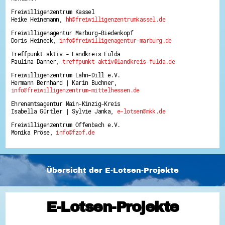
Freiwilligenzentrum Kassel
Heike Heinemann,
hh@freiwilligenzentrumkassel.de
Freiwilligenagentur Marburg-Biedenkopf
Doris Heineck,
info@freiwilligenagentur-marburg.de
Treffpunkt aktiv - Landkreis Fulda
Paulina Danner,
treffpunkt-aktiv@landkreis-fulda.de
Freiwilligenzentrum Lahn-Dill e.V.
Hermann Bernhard | Karin Buchner,
info@freiwilligenzentrum-mittelhessen.de
Ehrenamtsagentur Main-Kinzig-Kreis
Isabella Gürtler | Sylvie Janka,
e-lotsen@mkk.de
Freiwilligenzentrum Offenbach e.V.
Monika Pröse,
info@fzof.de
Übersicht der E-Lotsen-Projekte
E-Lotsen-Projekte