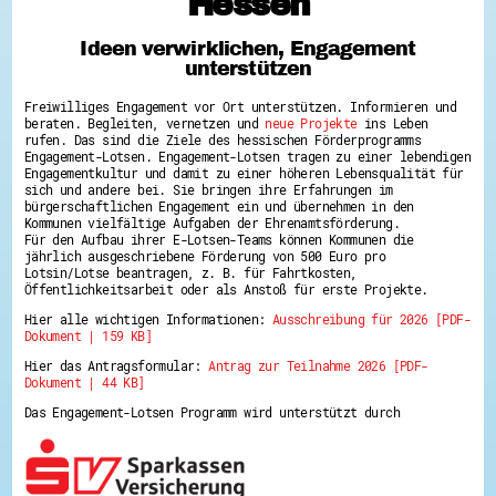
Hessen
Hessen hilft Ukraine
Ideen verwirklichen, Engagement
Zeig uns dein Ehrenamt
unterstützen
Wettbewerb | Trikotwettbewerb
Wettbewerb | 80 Jahre Hessen - Engagement
Freiwilliges Engagement vor Ort unterstützen. Informieren und
mit Herz
beraten. Begleiten, vernetzen und
neue Projekte
ins Leben
8 Vereine x 80 Jahre x 1.000 €
rufen. Das sind die Ziele des hessischen Förderprogramms
Ausgezeichnete Projekte
Engagement-Lotsen. Engagement-Lotsen tragen zu einer lebendigen
Menschen des Respekts
Engagementkultur und damit zu einer höheren Lebensqualität für
SHARE IT: Teile deine Infos!
sich und andere bei. Sie bringen ihre Erfahrungen im
bürgerschaftlichen Engagement ein und übernehmen in den
Kommunen vielfältige Aufgaben der Ehrenamtsförderung.
Gestalte dein Ehrenamt
Für den Aufbau ihrer E-Lotsen-Teams können Kommunen die
Ehrenamts-Card Hessen
jährlich ausgeschriebene Förderung von 500 Euro pro
Engagement-Lotsen
Lotsin/Lotse beantragen, z. B. für Fahrtkosten,
Crowdfunding - Viele schaffen mehr
Öffentlichkeitsarbeit oder als Anstoß für erste Projekte.
Förderprogramme
Hier alle wichtigen Informationen:
Ausschreibung für 2026 [PDF-
Ehrentag
Dokument | 159 KB]
Freiwilligenmanagement
Hessen engagiert - Digitale Themenabende
Hier das Antragsformular:
Antrag zur Teilnahme 2026 [PDF-
Kompetenznachweis Hessen
Dokument | 44 KB]
Zeugnisbeiblatt
Service-Learning
Das Engagement-Lotsen Programm wird unterstützt durch
Mach dich schlau
GEMA-Pakt
Di@-Lotsen in Hessen