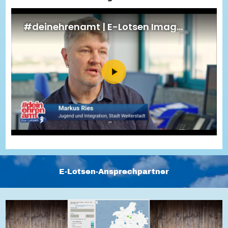
Energiepreiskrise und Ehrenamt
Flüchtlingshilfe + Integration
Generationsübergreifend aktiv
Patenschaftsprojekte
Qualifizierung & Fortbildung
Stiftungen
Vereine, Spenden, Steuern - Gut zu Wissen
Versicherungsschutz
Wissenswertes rund um dein Ehrenamt
Zahlen, Daten, Fakten aus Hessen
Service
Suche
Downloads
Kontakt
Impressum
Datenschutz
Erklärung zur Barrierefreiheit
Barriere melden
E-Lotsen-Ansprechpartner