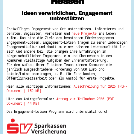
Hessen
Hessen hilft Ukraine
Ideen verwirklichen, Engagement
Zeig uns dein Ehrenamt
unterstützen
Wettbewerb | Trikotwettbewerb
Wettbewerb | 80 Jahre Hessen - Engagement
Freiwilliges Engagement vor Ort unterstützen. Informieren und
mit Herz
beraten. Begleiten, vernetzen und
neue Projekte
ins Leben
8 Vereine x 80 Jahre x 1.000 €
rufen. Das sind die Ziele des hessischen Förderprogramms
Ausgezeichnete Projekte
Engagement-Lotsen. Engagement-Lotsen tragen zu einer lebendigen
Menschen des Respekts
Engagementkultur und damit zu einer höheren Lebensqualität für
SHARE IT: Teile deine Infos!
sich und andere bei. Sie bringen ihre Erfahrungen im
bürgerschaftlichen Engagement ein und übernehmen in den
Kommunen vielfältige Aufgaben der Ehrenamtsförderung.
Gestalte dein Ehrenamt
Für den Aufbau ihrer E-Lotsen-Teams können Kommunen die
Ehrenamts-Card Hessen
jährlich ausgeschriebene Förderung von 500 Euro pro
Engagement-Lotsen
Lotsin/Lotse beantragen, z. B. für Fahrtkosten,
Crowdfunding - Viele schaffen mehr
Öffentlichkeitsarbeit oder als Anstoß für erste Projekte.
Förderprogramme
Hier alle wichtigen Informationen:
Ausschreibung für 2026 [PDF-
Ehrentag
Dokument | 159 KB]
Freiwilligenmanagement
Hessen engagiert - Digitale Themenabende
Hier das Antragsformular:
Antrag zur Teilnahme 2026 [PDF-
Kompetenznachweis Hessen
Dokument | 44 KB]
Zeugnisbeiblatt
Service-Learning
Das Engagement-Lotsen Programm wird unterstützt durch
Mach dich schlau
GEMA-Pakt
Di@-Lotsen in Hessen