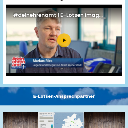
Energiepreiskrise und Ehrenamt
Flüchtlingshilfe + Integration
Generationsübergreifend aktiv
Patenschaftsprojekte
Qualifizierung & Fortbildung
Stiftungen
Vereine, Spenden, Steuern - Gut zu Wissen
Versicherungsschutz
Wissenswertes rund um dein Ehrenamt
Zahlen, Daten, Fakten aus Hessen
Service
Suche
Downloads
Kontakt
Impressum
Datenschutz
Erklärung zur Barrierefreiheit
Barriere melden
E-Lotsen-Ansprechpartner