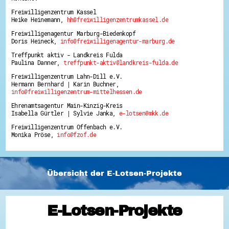
Freiwilligenzentrum Kassel
Heike Heinemann,
hh@freiwilligenzentrumkassel.de
Freiwilligenagentur Marburg-Biedenkopf
Doris Heineck,
info@freiwilligenagentur-marburg.de
Treffpunkt aktiv - Landkreis Fulda
Paulina Danner,
treffpunkt-aktiv@landkreis-fulda.de
Freiwilligenzentrum Lahn-Dill e.V.
Hermann Bernhard | Karin Buchner,
info@freiwilligenzentrum-mittelhessen.de
Ehrenamtsagentur Main-Kinzig-Kreis
Isabella Gürtler | Sylvie Janka,
e-lotsen@mkk.de
Freiwilligenzentrum Offenbach e.V.
Monika Pröse,
info@fzof.de
Übersicht der E-Lotsen-Projekte
E-Lotsen-Projekte