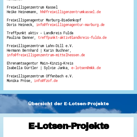
Freiwilligenzentrum Kassel
Heike Heinemann,
hh@freiwilligenzentrumkassel.de
Freiwilligenagentur Marburg-Biedenkopf
Doris Heineck,
info@freiwilligenagentur-marburg.de
Treffpunkt aktiv - Landkreis Fulda
Paulina Danner,
treffpunkt-aktiv@landkreis-fulda.de
Freiwilligenzentrum Lahn-Dill e.V.
Hermann Bernhard | Karin Buchner,
info@freiwilligenzentrum-mittelhessen.de
Ehrenamtsagentur Main-Kinzig-Kreis
Isabella Gürtler | Sylvie Janka,
e-lotsen@mkk.de
Freiwilligenzentrum Offenbach e.V.
Monika Pröse,
info@fzof.de
Übersicht der E-Lotsen-Projekte
E-Lotsen-Projekte