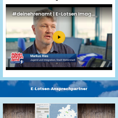
Energiepreiskrise und Ehrenamt
Flüchtlingshilfe + Integration
Generationsübergreifend aktiv
Patenschaftsprojekte
Qualifizierung & Fortbildung
Stiftungen
Vereine, Spenden, Steuern - Gut zu Wissen
Versicherungsschutz
Wissenswertes rund um dein Ehrenamt
Zahlen, Daten, Fakten aus Hessen
Service
Suche
Downloads
Kontakt
Impressum
Datenschutz
Erklärung zur Barrierefreiheit
Barriere melden
E-Lotsen-Ansprechpartner