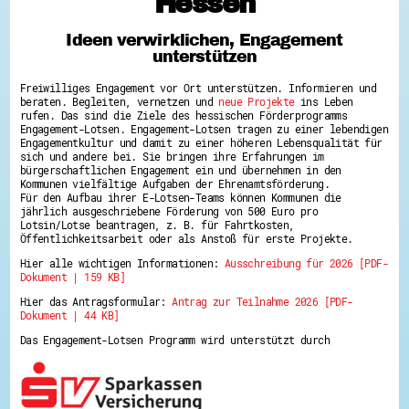
Hessen
Hessen hilft Ukraine
Ideen verwirklichen, Engagement
Zeig uns dein Ehrenamt
unterstützen
Wettbewerb | Trikotwettbewerb
Wettbewerb | 80 Jahre Hessen - Engagement
Freiwilliges Engagement vor Ort unterstützen. Informieren und
mit Herz
beraten. Begleiten, vernetzen und
neue Projekte
ins Leben
8 Vereine x 80 Jahre x 1.000 €
rufen. Das sind die Ziele des hessischen Förderprogramms
Ausgezeichnete Projekte
Engagement-Lotsen. Engagement-Lotsen tragen zu einer lebendigen
Menschen des Respekts
Engagementkultur und damit zu einer höheren Lebensqualität für
SHARE IT: Teile deine Infos!
sich und andere bei. Sie bringen ihre Erfahrungen im
bürgerschaftlichen Engagement ein und übernehmen in den
Kommunen vielfältige Aufgaben der Ehrenamtsförderung.
Gestalte dein Ehrenamt
Für den Aufbau ihrer E-Lotsen-Teams können Kommunen die
Ehrenamts-Card Hessen
jährlich ausgeschriebene Förderung von 500 Euro pro
Engagement-Lotsen
Lotsin/Lotse beantragen, z. B. für Fahrtkosten,
Crowdfunding - Viele schaffen mehr
Öffentlichkeitsarbeit oder als Anstoß für erste Projekte.
Förderprogramme
Hier alle wichtigen Informationen:
Ausschreibung für 2026 [PDF-
Ehrentag
Dokument | 159 KB]
Freiwilligenmanagement
Hessen engagiert - Digitale Themenabende
Hier das Antragsformular:
Antrag zur Teilnahme 2026 [PDF-
Kompetenznachweis Hessen
Dokument | 44 KB]
Zeugnisbeiblatt
Service-Learning
Das Engagement-Lotsen Programm wird unterstützt durch
Mach dich schlau
GEMA-Pakt
Di@-Lotsen in Hessen