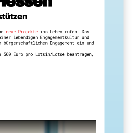
Hessen
 Themenabende
stützen
und
neue Projekte
ins Leben rufen. Das
einer lebendigen Engagementkultur und
m bürgerschaftlichen Engagement ein und
n 500 Euro pro Lotsin/Lotse beantragen,
amt
ion
iv
g
 Gut zu Wissen
Ehrenamt
essen