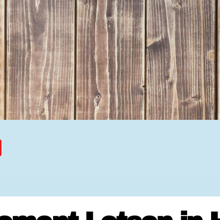
Ehrenamtssuchmaschine Hesse
Freiwilliges Soziales Schul
Koordinierungszentren für B
Engagierte Stadt
Freiwilligendienste
Freiwilligentage
Hessen hilft Ukraine
Zeig uns dein Ehr
Wettbewerb | Trikotwettbewe
Wettbewerb | 80 Jahre Hesse
8 Vereine x 80 Jahre x 1.00
Ausgezeichnete Projekte
Menschen des Respekts
SHARE IT: Teile deine Infos
Gestalte dein Ehr
Ehrenamts-Card Hessen
Engagement-Lotsen
Crowdfunding - Viele schaff
Förderprogramme
Ehrentag