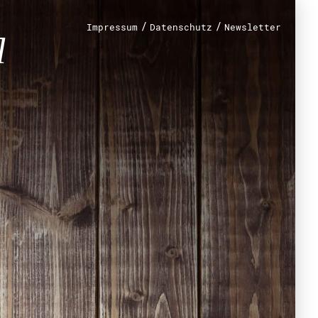
/
/
Impressum
Datenschutz
Newsletter
renamt
r
mt