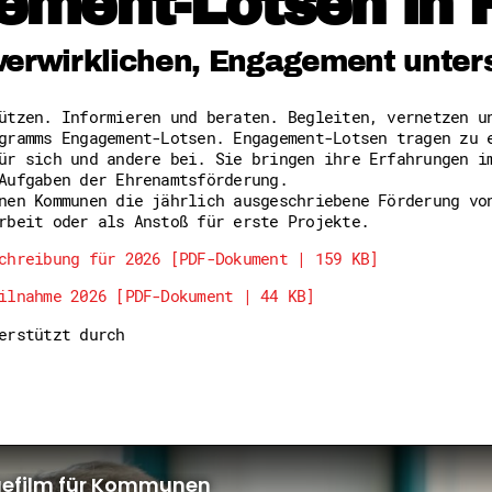
ement-Lotsen in 
Freiwilligenmanagement
Hessen engagiert - Digitale
Kompetenznachweis Hessen
verwirklichen, Engagement unter
Zeugnisbeiblatt
Service-Learning
tützen. Informieren und beraten. Begleiten, vernetzen 
gramms Engagement-Lotsen. Engagement-Lotsen tragen zu 
Mach dich schlau
ür sich und andere bei. Sie bringen ihre Erfahrungen i
GEMA-Pakt
Aufgaben der Ehrenamtsförderung.
Di@-Lotsen in Hessen
nen Kommunen die jährlich ausgeschriebene Förderung vo
Energiepreiskrise und Ehren
rbeit oder als Anstoß für erste Projekte.
Flüchtlingshilfe + Integrat
Generationsübergreifend akt
chreibung für 2026 [PDF-Dokument | 159 KB]
Patenschaftsprojekte
ilnahme 2026 [PDF-Dokument | 44 KB]
Qualifizierung & Fortbildun
Stiftungen
terstützt durch
Vereine, Spenden, Steuern -
Versicherungsschutz
Wissenswertes rund um dein 
Zahlen, Daten, Fakten aus H
Service
Suche