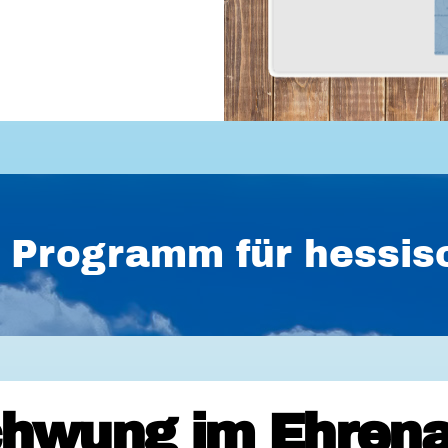
es Programm für hess
hwung im Ehrena