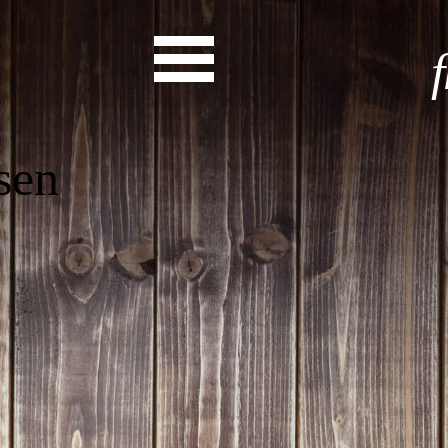
Start
Entdecke dein Eh
News
Veranstaltungen
Rückblicke
Newsletter
Die LandesEhrenamtsagentur
Publikationen
Ansprechpartner
Ehrenamt hat viele Gesichte
Finde dein Ehrena