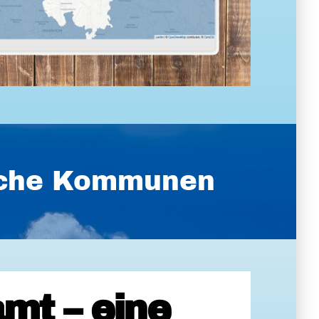
ische Kommunen
mt – eine