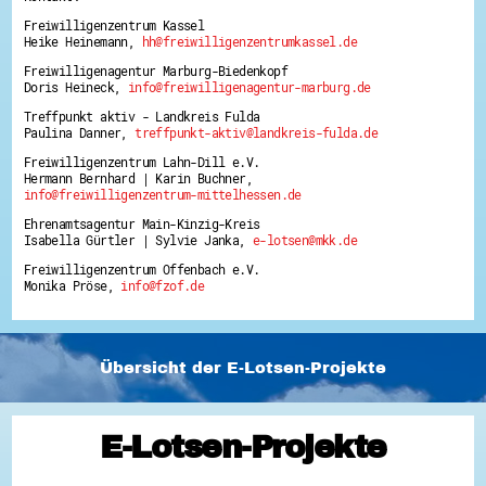
Freiwilligenzentrum Kassel
Heike Heinemann,
hh@freiwilligenzentrumkassel.de
Freiwilligenagentur Marburg-Biedenkopf
Doris Heineck,
info@freiwilligenagentur-marburg.de
Treffpunkt aktiv - Landkreis Fulda
Paulina Danner,
treffpunkt-aktiv@landkreis-fulda.de
Freiwilligenzentrum Lahn-Dill e.V.
Hermann Bernhard | Karin Buchner,
info@freiwilligenzentrum-mittelhessen.de
Ehrenamtsagentur Main-Kinzig-Kreis
Isabella Gürtler | Sylvie Janka,
e-lotsen@mkk.de
Freiwilligenzentrum Offenbach e.V.
Monika Pröse,
info@fzof.de
Übersicht der E-Lotsen-Projekte
E-Lotsen-Projekte