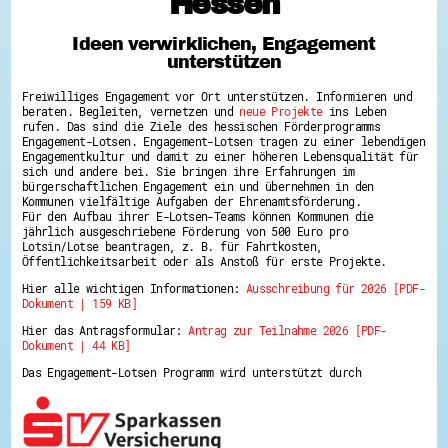
Hessen
Hessen hilft Ukraine
Ideen verwirklichen, Engagement
Zeig uns dein Ehrenamt
unterstützen
Wettbewerb | Trikotwettbewerb
Wettbewerb | 80 Jahre Hessen - Engagement
Freiwilliges Engagement vor Ort unterstützen. Informieren und
mit Herz
beraten. Begleiten, vernetzen und
neue Projekte
ins Leben
8 Vereine x 80 Jahre x 1.000 €
rufen. Das sind die Ziele des hessischen Förderprogramms
Ausgezeichnete Projekte
Engagement-Lotsen. Engagement-Lotsen tragen zu einer lebendigen
Menschen des Respekts
Engagementkultur und damit zu einer höheren Lebensqualität für
SHARE IT: Teile deine Infos!
sich und andere bei. Sie bringen ihre Erfahrungen im
bürgerschaftlichen Engagement ein und übernehmen in den
Kommunen vielfältige Aufgaben der Ehrenamtsförderung.
Gestalte dein Ehrenamt
Für den Aufbau ihrer E-Lotsen-Teams können Kommunen die
Ehrenamts-Card Hessen
jährlich ausgeschriebene Förderung von 500 Euro pro
Engagement-Lotsen
Lotsin/Lotse beantragen, z. B. für Fahrtkosten,
Crowdfunding - Viele schaffen mehr
Öffentlichkeitsarbeit oder als Anstoß für erste Projekte.
Förderprogramme
Hier alle wichtigen Informationen:
Ausschreibung für 2026 [PDF-
Ehrentag
Dokument | 159 KB]
Freiwilligenmanagement
Hessen engagiert - Digitale Themenabende
Hier das Antragsformular:
Antrag zur Teilnahme 2026 [PDF-
Kompetenznachweis Hessen
Dokument | 44 KB]
Zeugnisbeiblatt
Service-Learning
Das Engagement-Lotsen Programm wird unterstützt durch
Mach dich schlau
GEMA-Pakt
Di@-Lotsen in Hessen