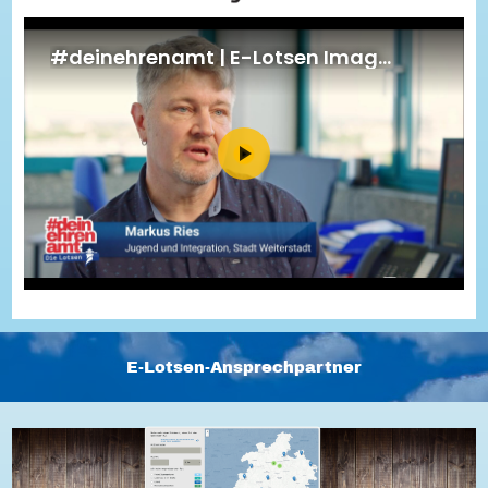
Energiepreiskrise und Ehrenamt
Flüchtlingshilfe + Integration
Generationsübergreifend aktiv
Patenschaftsprojekte
Qualifizierung & Fortbildung
Stiftungen
Vereine, Spenden, Steuern - Gut zu Wissen
Versicherungsschutz
Wissenswertes rund um dein Ehrenamt
Zahlen, Daten, Fakten aus Hessen
Service
Suche
Downloads
Kontakt
Impressum
Datenschutz
Erklärung zur Barrierefreiheit
Barriere melden
E-Lotsen-Ansprechpartner