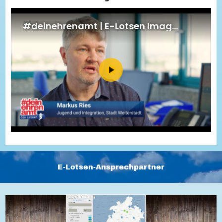
Energiepreiskrise und Ehrenamt
Flüchtlingshilfe + Integration
Generationsübergreifend aktiv
Patenschaftsprojekte
Qualifizierung & Fortbildung
Stiftungen
Vereine, Spenden, Steuern - Gut zu Wissen
Versicherungsschutz
Wissenswertes rund um dein Ehrenamt
Zahlen, Daten, Fakten aus Hessen
Service
Suche
Downloads
Kontakt
Impressum
Datenschutz
Erklärung zur Barrierefreiheit
Barriere melden
E-Lotsen-Ansprechpartner