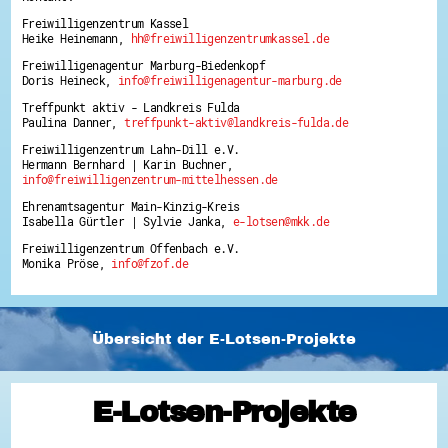
Freiwilligenzentrum Kassel
Heike Heinemann,
hh@freiwilligenzentrumkassel.de
Freiwilligenagentur Marburg-Biedenkopf
Doris Heineck,
info@freiwilligenagentur-marburg.de
Treffpunkt aktiv - Landkreis Fulda
Paulina Danner,
treffpunkt-aktiv@landkreis-fulda.de
Freiwilligenzentrum Lahn-Dill e.V.
Hermann Bernhard | Karin Buchner,
info@freiwilligenzentrum-mittelhessen.de
Ehrenamtsagentur Main-Kinzig-Kreis
Isabella Gürtler | Sylvie Janka,
e-lotsen@mkk.de
Freiwilligenzentrum Offenbach e.V.
Monika Pröse,
info@fzof.de
Übersicht der E-Lotsen-Projekte
E-Lotsen-Projekte