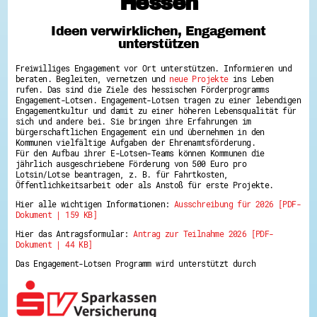
Hessen
Hessen hilft Ukraine
Ideen verwirklichen, Engagement
Zeig uns dein Ehrenamt
unterstützen
Wettbewerb | Trikotwettbewerb
Wettbewerb | 80 Jahre Hessen - Engagement
Freiwilliges Engagement vor Ort unterstützen. Informieren und
mit Herz
beraten. Begleiten, vernetzen und
neue Projekte
ins Leben
8 Vereine x 80 Jahre x 1.000 €
rufen. Das sind die Ziele des hessischen Förderprogramms
Ausgezeichnete Projekte
Engagement-Lotsen. Engagement-Lotsen tragen zu einer lebendigen
Menschen des Respekts
Engagementkultur und damit zu einer höheren Lebensqualität für
SHARE IT: Teile deine Infos!
sich und andere bei. Sie bringen ihre Erfahrungen im
bürgerschaftlichen Engagement ein und übernehmen in den
Kommunen vielfältige Aufgaben der Ehrenamtsförderung.
Gestalte dein Ehrenamt
Für den Aufbau ihrer E-Lotsen-Teams können Kommunen die
Ehrenamts-Card Hessen
jährlich ausgeschriebene Förderung von 500 Euro pro
Engagement-Lotsen
Lotsin/Lotse beantragen, z. B. für Fahrtkosten,
Crowdfunding - Viele schaffen mehr
Öffentlichkeitsarbeit oder als Anstoß für erste Projekte.
Förderprogramme
Hier alle wichtigen Informationen:
Ausschreibung für 2026 [PDF-
Ehrentag
Dokument | 159 KB]
Freiwilligenmanagement
Hessen engagiert - Digitale Themenabende
Hier das Antragsformular:
Antrag zur Teilnahme 2026 [PDF-
Kompetenznachweis Hessen
Dokument | 44 KB]
Zeugnisbeiblatt
Service-Learning
Das Engagement-Lotsen Programm wird unterstützt durch
Mach dich schlau
GEMA-Pakt
Di@-Lotsen in Hessen