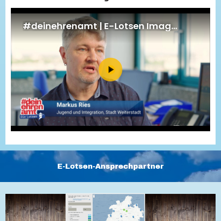
Energiepreiskrise und Ehrenamt
Flüchtlingshilfe + Integration
Generationsübergreifend aktiv
Patenschaftsprojekte
Qualifizierung & Fortbildung
Stiftungen
Vereine, Spenden, Steuern - Gut zu Wissen
Versicherungsschutz
Wissenswertes rund um dein Ehrenamt
Zahlen, Daten, Fakten aus Hessen
Service
Suche
Downloads
Kontakt
Impressum
Datenschutz
Erklärung zur Barrierefreiheit
Barriere melden
E-Lotsen-Ansprechpartner