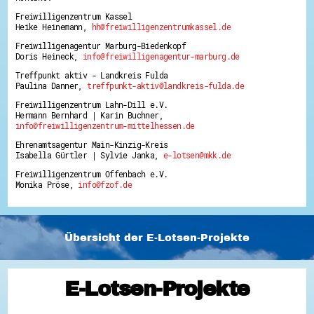
Freiwilligenzentrum Kassel
Heike Heinemann,
hh@freiwilligenzentrumkassel.de
Freiwilligenagentur Marburg-Biedenkopf
Doris Heineck,
info@freiwilligenagentur-marburg.de
Treffpunkt aktiv - Landkreis Fulda
Paulina Danner,
treffpunkt-aktiv@landkreis-fulda.de
Freiwilligenzentrum Lahn-Dill e.V.
Hermann Bernhard | Karin Buchner,
info@freiwilligenzentrum-mittelhessen.de
Ehrenamtsagentur Main-Kinzig-Kreis
Isabella Gürtler | Sylvie Janka,
e-lotsen@mkk.de
Freiwilligenzentrum Offenbach e.V.
Monika Pröse,
info@fzof.de
Übersicht der E-Lotsen-Projekte
E-Lotsen-Projekte