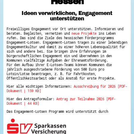
Hessen
Hessen hilft Ukraine
Ideen verwirklichen, Engagement
Zeig uns dein Ehrenamt
unterstützen
Wettbewerb | Trikotwettbewerb
Wettbewerb | 80 Jahre Hessen - Engagement
Freiwilliges Engagement vor Ort unterstützen. Informieren und
mit Herz
beraten. Begleiten, vernetzen und
neue Projekte
ins Leben
8 Vereine x 80 Jahre x 1.000 €
rufen. Das sind die Ziele des hessischen Förderprogramms
Ausgezeichnete Projekte
Engagement-Lotsen. Engagement-Lotsen tragen zu einer lebendigen
Menschen des Respekts
Engagementkultur und damit zu einer höheren Lebensqualität für
SHARE IT: Teile deine Infos!
sich und andere bei. Sie bringen ihre Erfahrungen im
bürgerschaftlichen Engagement ein und übernehmen in den
Kommunen vielfältige Aufgaben der Ehrenamtsförderung.
Gestalte dein Ehrenamt
Für den Aufbau ihrer E-Lotsen-Teams können Kommunen die
Ehrenamts-Card Hessen
jährlich ausgeschriebene Förderung von 500 Euro pro
Engagement-Lotsen
Lotsin/Lotse beantragen, z. B. für Fahrtkosten,
Crowdfunding - Viele schaffen mehr
Öffentlichkeitsarbeit oder als Anstoß für erste Projekte.
Förderprogramme
Hier alle wichtigen Informationen:
Ausschreibung für 2026 [PDF-
Ehrentag
Dokument | 159 KB]
Freiwilligenmanagement
Hessen engagiert - Digitale Themenabende
Hier das Antragsformular:
Antrag zur Teilnahme 2026 [PDF-
Kompetenznachweis Hessen
Dokument | 44 KB]
Zeugnisbeiblatt
Service-Learning
Das Engagement-Lotsen Programm wird unterstützt durch
Mach dich schlau
GEMA-Pakt
Di@-Lotsen in Hessen