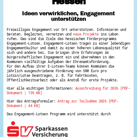
Hessen
Hessen hilft Ukraine
Ideen verwirklichen, Engagement
Zeig uns dein Ehrenamt
unterstützen
Wettbewerb | Trikotwettbewerb
Wettbewerb | 80 Jahre Hessen - Engagement
Freiwilliges Engagement vor Ort unterstützen. Informieren und
mit Herz
beraten. Begleiten, vernetzen und
neue Projekte
ins Leben
8 Vereine x 80 Jahre x 1.000 €
rufen. Das sind die Ziele des hessischen Förderprogramms
Ausgezeichnete Projekte
Engagement-Lotsen. Engagement-Lotsen tragen zu einer lebendigen
Menschen des Respekts
Engagementkultur und damit zu einer höheren Lebensqualität für
SHARE IT: Teile deine Infos!
sich und andere bei. Sie bringen ihre Erfahrungen im
bürgerschaftlichen Engagement ein und übernehmen in den
Kommunen vielfältige Aufgaben der Ehrenamtsförderung.
Gestalte dein Ehrenamt
Für den Aufbau ihrer E-Lotsen-Teams können Kommunen die
Ehrenamts-Card Hessen
jährlich ausgeschriebene Förderung von 500 Euro pro
Engagement-Lotsen
Lotsin/Lotse beantragen, z. B. für Fahrtkosten,
Crowdfunding - Viele schaffen mehr
Öffentlichkeitsarbeit oder als Anstoß für erste Projekte.
Förderprogramme
Hier alle wichtigen Informationen:
Ausschreibung für 2026 [PDF-
Ehrentag
Dokument | 159 KB]
Freiwilligenmanagement
Hessen engagiert - Digitale Themenabende
Hier das Antragsformular:
Antrag zur Teilnahme 2026 [PDF-
Kompetenznachweis Hessen
Dokument | 44 KB]
Zeugnisbeiblatt
Service-Learning
Das Engagement-Lotsen Programm wird unterstützt durch
Mach dich schlau
GEMA-Pakt
Di@-Lotsen in Hessen