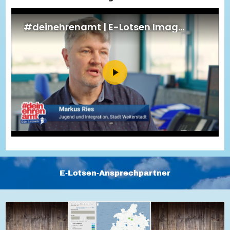
Energiepreiskrise und Ehrenamt
Flüchtlingshilfe + Integration
Generationsübergreifend aktiv
Patenschaftsprojekte
Qualifizierung & Fortbildung
Stiftungen
Vereine, Spenden, Steuern - Gut zu Wissen
Versicherungsschutz
Wissenswertes rund um dein Ehrenamt
Zahlen, Daten, Fakten aus Hessen
Service
Suche
Downloads
Kontakt
Impressum
Datenschutz
Erklärung zur Barrierefreiheit
Barriere melden
E-Lotsen-Ansprechpartner