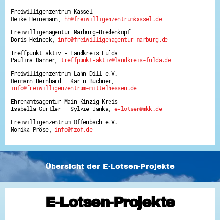
Freiwilligenzentrum Kassel
Heike Heinemann,
hh@freiwilligenzentrumkassel.de
Freiwilligenagentur Marburg-Biedenkopf
Doris Heineck,
info@freiwilligenagentur-marburg.de
Treffpunkt aktiv - Landkreis Fulda
Paulina Danner,
treffpunkt-aktiv@landkreis-fulda.de
Freiwilligenzentrum Lahn-Dill e.V.
Hermann Bernhard | Karin Buchner,
info@freiwilligenzentrum-mittelhessen.de
Ehrenamtsagentur Main-Kinzig-Kreis
Isabella Gürtler | Sylvie Janka,
e-lotsen@mkk.de
Freiwilligenzentrum Offenbach e.V.
Monika Pröse,
info@fzof.de
Übersicht der E-Lotsen-Projekte
E-Lotsen-Projekte