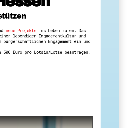
Hessen
 Themenabende
stützen
und
neue Projekte
ins Leben rufen. Das
einer lebendigen Engagementkultur und
m bürgerschaftlichen Engagement ein und
n 500 Euro pro Lotsin/Lotse beantragen,
amt
ion
iv
g
 Gut zu Wissen
Ehrenamt
essen