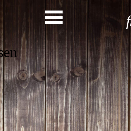
Start
Entdecke dein Eh
News
Veranstaltungen
Rückblicke
Newsletter
Die LandesEhrenamtsagentur
Publikationen
Ansprechpartner
Ehrenamt hat viele Gesichte
Finde dein Ehrena