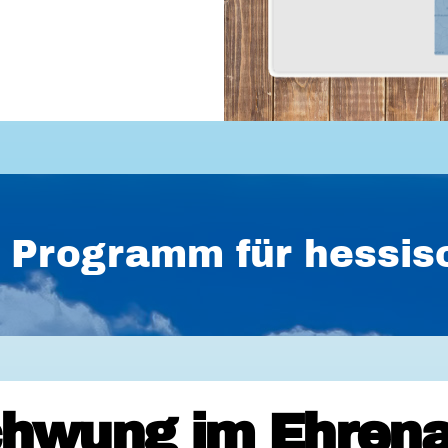
es Programm für hess
hwung im Ehrena