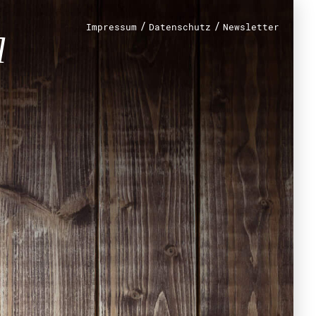
/
/
Impressum
Datenschutz
Newsletter
renamt
r
mt