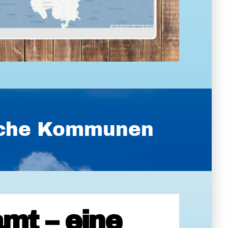
ische Kommunen
mt – eine