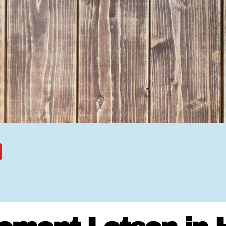
Ehrenamtssuchmaschine Hesse
Freiwilliges Soziales Schul
Koordinierungszentren für B
Engagierte Stadt
Freiwilligendienste
Freiwilligentage
Hessen hilft Ukraine
Zeig uns dein Ehr
Wettbewerb | Trikotwettbewe
Wettbewerb | 80 Jahre Hesse
8 Vereine x 80 Jahre x 1.00
Ausgezeichnete Projekte
Menschen des Respekts
SHARE IT: Teile deine Infos
Gestalte dein Ehr
Ehrenamts-Card Hessen
Engagement-Lotsen
Crowdfunding - Viele schaff
Förderprogramme
Ehrentag