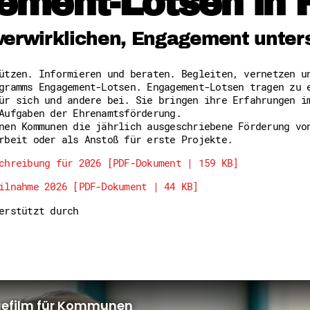
ement-Lotsen in 
Freiwilligenmanagement
Hessen engagiert - Digitale
Kompetenznachweis Hessen
verwirklichen, Engagement unter
Zeugnisbeiblatt
Service-Learning
tützen. Informieren und beraten. Begleiten, vernetzen 
gramms Engagement-Lotsen. Engagement-Lotsen tragen zu 
Mach dich schlau
ür sich und andere bei. Sie bringen ihre Erfahrungen i
GEMA-Pakt
Aufgaben der Ehrenamtsförderung.
Di@-Lotsen in Hessen
nen Kommunen die jährlich ausgeschriebene Förderung vo
Energiepreiskrise und Ehren
rbeit oder als Anstoß für erste Projekte.
Flüchtlingshilfe + Integrat
Generationsübergreifend akt
chreibung für 2026 [PDF-Dokument | 159 KB]
Patenschaftsprojekte
ilnahme 2026 [PDF-Dokument | 44 KB]
Qualifizierung & Fortbildun
Stiftungen
terstützt durch
Vereine, Spenden, Steuern -
Versicherungsschutz
Wissenswertes rund um dein 
Zahlen, Daten, Fakten aus H
Service
Suche