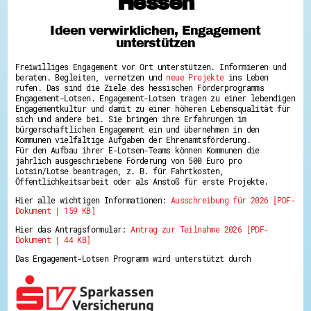
Hessen
Hessen hilft Ukraine
Ideen verwirklichen, Engagement
Zeig uns dein Ehrenamt
unterstützen
Wettbewerb | Trikotwettbewerb
Wettbewerb | 80 Jahre Hessen - Engagement
Freiwilliges Engagement vor Ort unterstützen. Informieren und
mit Herz
beraten. Begleiten, vernetzen und
neue Projekte
ins Leben
8 Vereine x 80 Jahre x 1.000 €
rufen. Das sind die Ziele des hessischen Förderprogramms
Ausgezeichnete Projekte
Engagement-Lotsen. Engagement-Lotsen tragen zu einer lebendigen
Menschen des Respekts
Engagementkultur und damit zu einer höheren Lebensqualität für
SHARE IT: Teile deine Infos!
sich und andere bei. Sie bringen ihre Erfahrungen im
bürgerschaftlichen Engagement ein und übernehmen in den
Kommunen vielfältige Aufgaben der Ehrenamtsförderung.
Gestalte dein Ehrenamt
Für den Aufbau ihrer E-Lotsen-Teams können Kommunen die
Ehrenamts-Card Hessen
jährlich ausgeschriebene Förderung von 500 Euro pro
Engagement-Lotsen
Lotsin/Lotse beantragen, z. B. für Fahrtkosten,
Crowdfunding - Viele schaffen mehr
Öffentlichkeitsarbeit oder als Anstoß für erste Projekte.
Förderprogramme
Hier alle wichtigen Informationen:
Ausschreibung für 2026 [PDF-
Ehrentag
Dokument | 159 KB]
Freiwilligenmanagement
Hessen engagiert - Digitale Themenabende
Hier das Antragsformular:
Antrag zur Teilnahme 2026 [PDF-
Kompetenznachweis Hessen
Dokument | 44 KB]
Zeugnisbeiblatt
Service-Learning
Das Engagement-Lotsen Programm wird unterstützt durch
Mach dich schlau
GEMA-Pakt
Di@-Lotsen in Hessen