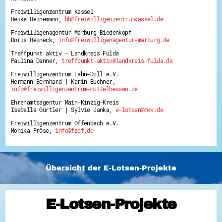
Freiwilligenzentrum Kassel
Heike Heinemann,
hh@freiwilligenzentrumkassel.de
Freiwilligenagentur Marburg-Biedenkopf
Doris Heineck,
info@freiwilligenagentur-marburg.de
Treffpunkt aktiv - Landkreis Fulda
Paulina Danner,
treffpunkt-aktiv@landkreis-fulda.de
Freiwilligenzentrum Lahn-Dill e.V.
Hermann Bernhard | Karin Buchner,
info@freiwilligenzentrum-mittelhessen.de
Ehrenamtsagentur Main-Kinzig-Kreis
Isabella Gürtler | Sylvie Janka,
e-lotsen@mkk.de
Freiwilligenzentrum Offenbach e.V.
Monika Pröse,
info@fzof.de
Übersicht der E-Lotsen-Projekte
E-Lotsen-Projekte