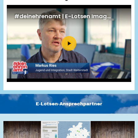
Energiepreiskrise und Ehrenamt
Flüchtlingshilfe + Integration
Generationsübergreifend aktiv
Patenschaftsprojekte
Qualifizierung & Fortbildung
Stiftungen
Vereine, Spenden, Steuern - Gut zu Wissen
Versicherungsschutz
Wissenswertes rund um dein Ehrenamt
Zahlen, Daten, Fakten aus Hessen
Service
Suche
Downloads
Kontakt
Impressum
Datenschutz
Erklärung zur Barrierefreiheit
Barriere melden
E-Lotsen-Ansprechpartner