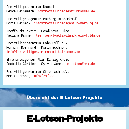
Freiwilligenzentrum Kassel
Heike Heinemann,
hh@freiwilligenzentrumkassel.de
Freiwilligenagentur Marburg-Biedenkopf
Doris Heineck,
info@freiwilligenagentur-marburg.de
Treffpunkt aktiv - Landkreis Fulda
Paulina Danner,
treffpunkt-aktiv@landkreis-fulda.de
Freiwilligenzentrum Lahn-Dill e.V.
Hermann Bernhard | Karin Buchner,
info@freiwilligenzentrum-mittelhessen.de
Ehrenamtsagentur Main-Kinzig-Kreis
Isabella Gürtler | Sylvie Janka,
e-lotsen@mkk.de
Freiwilligenzentrum Offenbach e.V.
Monika Pröse,
info@fzof.de
Übersicht der E-Lotsen-Projekte
E-Lotsen-Projekte