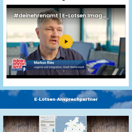
Energiepreiskrise und Ehrenamt
Flüchtlingshilfe + Integration
Generationsübergreifend aktiv
Patenschaftsprojekte
Qualifizierung & Fortbildung
Stiftungen
Vereine, Spenden, Steuern - Gut zu Wissen
Versicherungsschutz
Wissenswertes rund um dein Ehrenamt
Zahlen, Daten, Fakten aus Hessen
Service
Suche
Downloads
Kontakt
Impressum
Datenschutz
Erklärung zur Barrierefreiheit
Barriere melden
E-Lotsen-Ansprechpartner