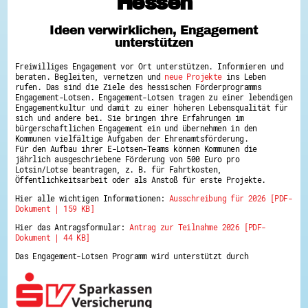
Hessen
Hessen hilft Ukraine
Ideen verwirklichen, Engagement
Zeig uns dein Ehrenamt
unterstützen
Wettbewerb | Trikotwettbewerb
Wettbewerb | 80 Jahre Hessen - Engagement
Freiwilliges Engagement vor Ort unterstützen. Informieren und
mit Herz
beraten. Begleiten, vernetzen und
neue Projekte
ins Leben
8 Vereine x 80 Jahre x 1.000 €
rufen. Das sind die Ziele des hessischen Förderprogramms
Ausgezeichnete Projekte
Engagement-Lotsen. Engagement-Lotsen tragen zu einer lebendigen
Menschen des Respekts
Engagementkultur und damit zu einer höheren Lebensqualität für
SHARE IT: Teile deine Infos!
sich und andere bei. Sie bringen ihre Erfahrungen im
bürgerschaftlichen Engagement ein und übernehmen in den
Kommunen vielfältige Aufgaben der Ehrenamtsförderung.
Gestalte dein Ehrenamt
Für den Aufbau ihrer E-Lotsen-Teams können Kommunen die
Ehrenamts-Card Hessen
jährlich ausgeschriebene Förderung von 500 Euro pro
Engagement-Lotsen
Lotsin/Lotse beantragen, z. B. für Fahrtkosten,
Crowdfunding - Viele schaffen mehr
Öffentlichkeitsarbeit oder als Anstoß für erste Projekte.
Förderprogramme
Hier alle wichtigen Informationen:
Ausschreibung für 2026 [PDF-
Ehrentag
Dokument | 159 KB]
Freiwilligenmanagement
Hessen engagiert - Digitale Themenabende
Hier das Antragsformular:
Antrag zur Teilnahme 2026 [PDF-
Kompetenznachweis Hessen
Dokument | 44 KB]
Zeugnisbeiblatt
Service-Learning
Das Engagement-Lotsen Programm wird unterstützt durch
Mach dich schlau
GEMA-Pakt
Di@-Lotsen in Hessen