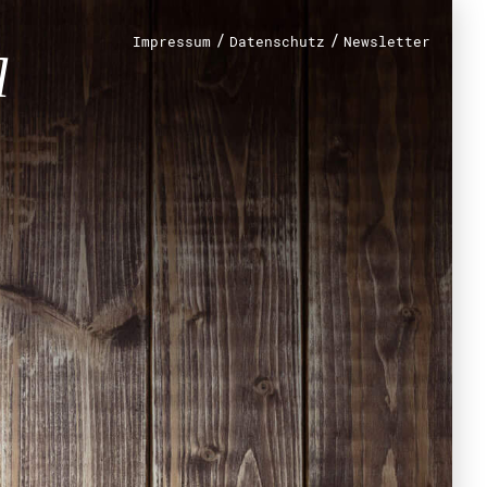
/
/
Impressum
Datenschutz
Newsletter
renamt
r
mt