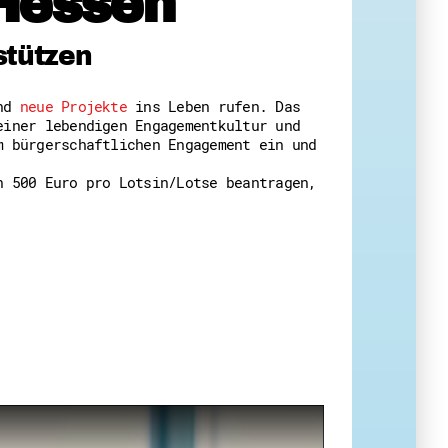
Hessen
 Themenabende
stützen
und
neue Projekte
ins Leben rufen. Das
einer lebendigen Engagementkultur und
m bürgerschaftlichen Engagement ein und
n 500 Euro pro Lotsin/Lotse beantragen,
amt
ion
iv
g
 Gut zu Wissen
Ehrenamt
essen