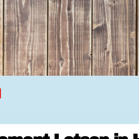
Ehrenamtssuchmaschine Hesse
Freiwilliges Soziales Schul
Koordinierungszentren für B
Engagierte Stadt
Freiwilligendienste
Freiwilligentage
Hessen hilft Ukraine
Zeig uns dein Ehr
Wettbewerb | Trikotwettbewe
Wettbewerb | 80 Jahre Hesse
8 Vereine x 80 Jahre x 1.00
Ausgezeichnete Projekte
Menschen des Respekts
SHARE IT: Teile deine Infos
Gestalte dein Ehr
Ehrenamts-Card Hessen
Engagement-Lotsen
Crowdfunding - Viele schaff
Förderprogramme
Ehrentag