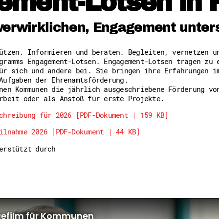
ement-Lotsen in 
Freiwilligenmanagement
Hessen engagiert - Digitale
Kompetenznachweis Hessen
verwirklichen, Engagement unter
Zeugnisbeiblatt
Service-Learning
tützen. Informieren und beraten. Begleiten, vernetzen 
gramms Engagement-Lotsen. Engagement-Lotsen tragen zu 
Mach dich schlau
ür sich und andere bei. Sie bringen ihre Erfahrungen i
GEMA-Pakt
Aufgaben der Ehrenamtsförderung.
Di@-Lotsen in Hessen
nen Kommunen die jährlich ausgeschriebene Förderung vo
Energiepreiskrise und Ehren
rbeit oder als Anstoß für erste Projekte.
Flüchtlingshilfe + Integrat
Generationsübergreifend akt
chreibung für 2026 [PDF-Dokument | 159 KB]
Patenschaftsprojekte
ilnahme 2026 [PDF-Dokument | 44 KB]
Qualifizierung & Fortbildun
Stiftungen
terstützt durch
Vereine, Spenden, Steuern -
Versicherungsschutz
Wissenswertes rund um dein 
Zahlen, Daten, Fakten aus H
Service
Suche