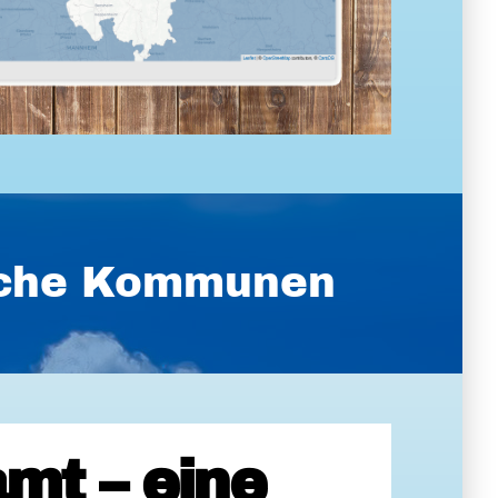
ische Kommunen
mt – eine