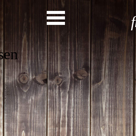
Start
Entdecke dein Eh
News
Veranstaltungen
Rückblicke
Newsletter
Die LandesEhrenamtsagentur
Publikationen
Ansprechpartner
Ehrenamt hat viele Gesichte
Finde dein Ehrena