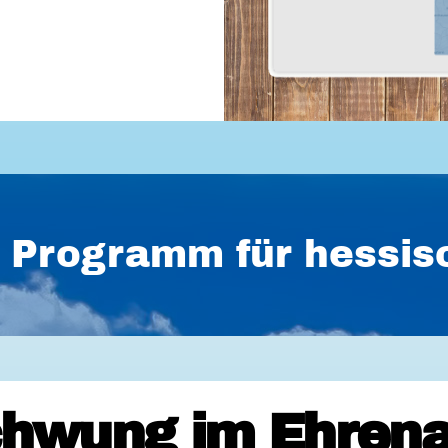
es Programm für hess
hwung im Ehrena