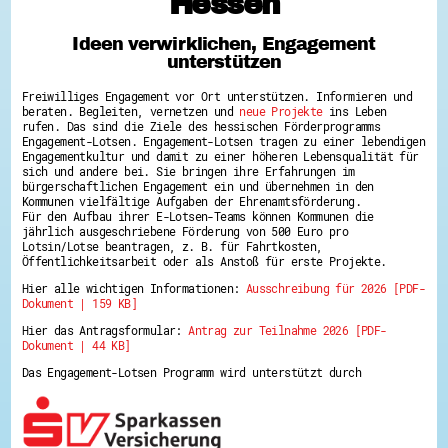
Hessen
Hessen hilft Ukraine
Ideen verwirklichen, Engagement
Zeig uns dein Ehrenamt
unterstützen
Wettbewerb | Trikotwettbewerb
Wettbewerb | 80 Jahre Hessen - Engagement
Freiwilliges Engagement vor Ort unterstützen. Informieren und
mit Herz
beraten. Begleiten, vernetzen und
neue Projekte
ins Leben
8 Vereine x 80 Jahre x 1.000 €
rufen. Das sind die Ziele des hessischen Förderprogramms
Ausgezeichnete Projekte
Engagement-Lotsen. Engagement-Lotsen tragen zu einer lebendigen
Menschen des Respekts
Engagementkultur und damit zu einer höheren Lebensqualität für
SHARE IT: Teile deine Infos!
sich und andere bei. Sie bringen ihre Erfahrungen im
bürgerschaftlichen Engagement ein und übernehmen in den
Kommunen vielfältige Aufgaben der Ehrenamtsförderung.
Gestalte dein Ehrenamt
Für den Aufbau ihrer E-Lotsen-Teams können Kommunen die
Ehrenamts-Card Hessen
jährlich ausgeschriebene Förderung von 500 Euro pro
Engagement-Lotsen
Lotsin/Lotse beantragen, z. B. für Fahrtkosten,
Crowdfunding - Viele schaffen mehr
Öffentlichkeitsarbeit oder als Anstoß für erste Projekte.
Förderprogramme
Hier alle wichtigen Informationen:
Ausschreibung für 2026 [PDF-
Ehrentag
Dokument | 159 KB]
Freiwilligenmanagement
Hessen engagiert - Digitale Themenabende
Hier das Antragsformular:
Antrag zur Teilnahme 2026 [PDF-
Kompetenznachweis Hessen
Dokument | 44 KB]
Zeugnisbeiblatt
Service-Learning
Das Engagement-Lotsen Programm wird unterstützt durch
Mach dich schlau
GEMA-Pakt
Di@-Lotsen in Hessen