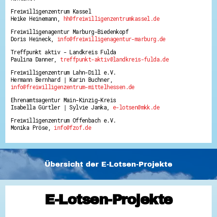
Freiwilligenzentrum Kassel
Heike Heinemann,
hh@freiwilligenzentrumkassel.de
Freiwilligenagentur Marburg-Biedenkopf
Doris Heineck,
info@freiwilligenagentur-marburg.de
Treffpunkt aktiv - Landkreis Fulda
Paulina Danner,
treffpunkt-aktiv@landkreis-fulda.de
Freiwilligenzentrum Lahn-Dill e.V.
Hermann Bernhard | Karin Buchner,
info@freiwilligenzentrum-mittelhessen.de
Ehrenamtsagentur Main-Kinzig-Kreis
Isabella Gürtler | Sylvie Janka,
e-lotsen@mkk.de
Freiwilligenzentrum Offenbach e.V.
Monika Pröse,
info@fzof.de
Übersicht der E-Lotsen-Projekte
E-Lotsen-Projekte