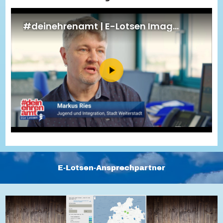
Energiepreiskrise und Ehrenamt
Flüchtlingshilfe + Integration
Generationsübergreifend aktiv
Patenschaftsprojekte
Qualifizierung & Fortbildung
Stiftungen
Vereine, Spenden, Steuern - Gut zu Wissen
Versicherungsschutz
Wissenswertes rund um dein Ehrenamt
Zahlen, Daten, Fakten aus Hessen
Service
Suche
Downloads
Kontakt
Impressum
Datenschutz
Erklärung zur Barrierefreiheit
Barriere melden
E-Lotsen-Ansprechpartner