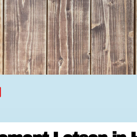
Ehrenamtssuchmaschine Hesse
Freiwilliges Soziales Schul
Koordinierungszentren für B
Engagierte Stadt
Freiwilligendienste
Freiwilligentage
Hessen hilft Ukraine
Zeig uns dein Ehr
Wettbewerb | Trikotwettbewe
Wettbewerb | 80 Jahre Hesse
8 Vereine x 80 Jahre x 1.00
Ausgezeichnete Projekte
Menschen des Respekts
SHARE IT: Teile deine Infos
Gestalte dein Ehr
Ehrenamts-Card Hessen
Engagement-Lotsen
Crowdfunding - Viele schaff
Förderprogramme
Ehrentag