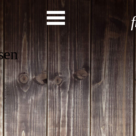
Start
Entdecke dein Eh
News
Veranstaltungen
Rückblicke
Newsletter
Die LandesEhrenamtsagentur
Publikationen
Ansprechpartner
Ehrenamt hat viele Gesichte
Finde dein Ehrena