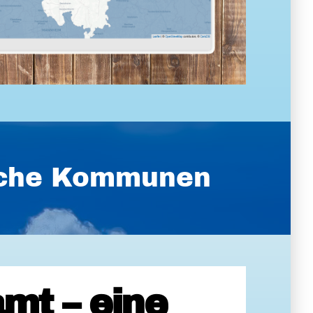
ische Kommunen
mt – eine