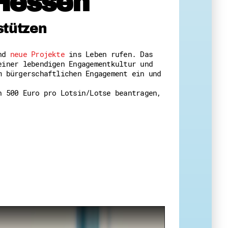
Hessen
 Themenabende
stützen
und
neue Projekte
ins Leben rufen. Das
einer lebendigen Engagementkultur und
m bürgerschaftlichen Engagement ein und
n 500 Euro pro Lotsin/Lotse beantragen,
amt
ion
iv
g
 Gut zu Wissen
Ehrenamt
essen