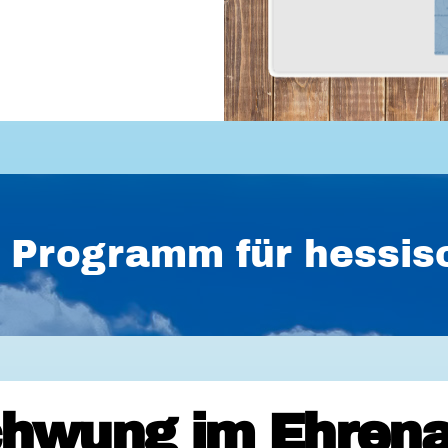
es Programm für hess
hwung im Ehrena