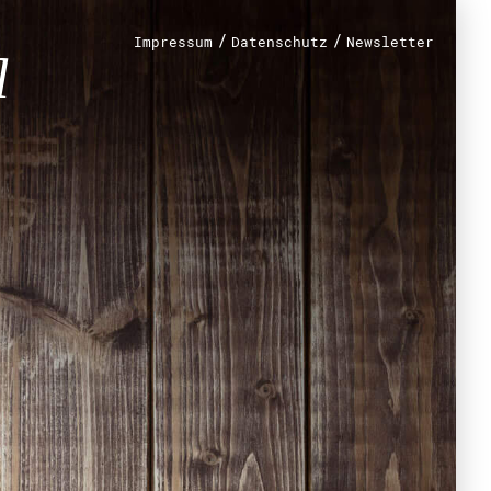
/
/
Impressum
Datenschutz
Newsletter
renamt
r
mt