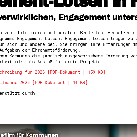
ement-Lotsen in 
Freiwilligenmanagement
Hessen engagiert - Digitale
Kompetenznachweis Hessen
verwirklichen, Engagement unter
Zeugnisbeiblatt
Service-Learning
tützen. Informieren und beraten. Begleiten, vernetzen 
gramms Engagement-Lotsen. Engagement-Lotsen tragen zu 
Mach dich schlau
ür sich und andere bei. Sie bringen ihre Erfahrungen i
GEMA-Pakt
Aufgaben der Ehrenamtsförderung.
Di@-Lotsen in Hessen
nen Kommunen die jährlich ausgeschriebene Förderung vo
Energiepreiskrise und Ehren
rbeit oder als Anstoß für erste Projekte.
Flüchtlingshilfe + Integrat
Generationsübergreifend akt
chreibung für 2026 [PDF-Dokument | 159 KB]
Patenschaftsprojekte
ilnahme 2026 [PDF-Dokument | 44 KB]
Qualifizierung & Fortbildun
Stiftungen
terstützt durch
Vereine, Spenden, Steuern -
Versicherungsschutz
Wissenswertes rund um dein 
Zahlen, Daten, Fakten aus H
Service
Suche