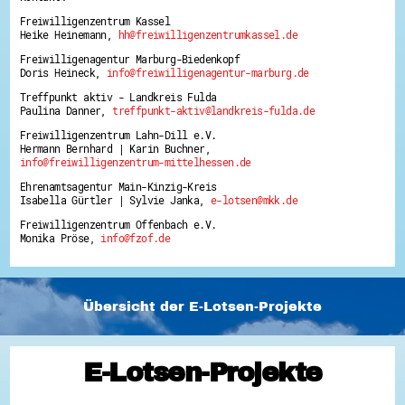
Freiwilligenzentrum Kassel
Heike Heinemann,
hh@freiwilligenzentrumkassel.de
Freiwilligenagentur Marburg-Biedenkopf
Doris Heineck,
info@freiwilligenagentur-marburg.de
Treffpunkt aktiv - Landkreis Fulda
Paulina Danner,
treffpunkt-aktiv@landkreis-fulda.de
Freiwilligenzentrum Lahn-Dill e.V.
Hermann Bernhard | Karin Buchner,
info@freiwilligenzentrum-mittelhessen.de
Ehrenamtsagentur Main-Kinzig-Kreis
Isabella Gürtler | Sylvie Janka,
e-lotsen@mkk.de
Freiwilligenzentrum Offenbach e.V.
Monika Pröse,
info@fzof.de
Übersicht der E-Lotsen-Projekte
E-Lotsen-Projekte