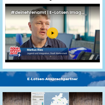
Energiepreiskrise und Ehrenamt
Flüchtlingshilfe + Integration
Generationsübergreifend aktiv
Patenschaftsprojekte
Qualifizierung & Fortbildung
Stiftungen
Vereine, Spenden, Steuern - Gut zu Wissen
Versicherungsschutz
Wissenswertes rund um dein Ehrenamt
Zahlen, Daten, Fakten aus Hessen
Service
Suche
Downloads
Kontakt
Impressum
Datenschutz
Erklärung zur Barrierefreiheit
Barriere melden
E-Lotsen-Ansprechpartner