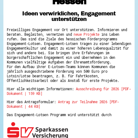
Hessen
Hessen hilft Ukraine
Ideen verwirklichen, Engagement
Zeig uns dein Ehrenamt
unterstützen
Wettbewerb | Trikotwettbewerb
Wettbewerb | 80 Jahre Hessen - Engagement
Freiwilliges Engagement vor Ort unterstützen. Informieren und
mit Herz
beraten. Begleiten, vernetzen und
neue Projekte
ins Leben
8 Vereine x 80 Jahre x 1.000 €
rufen. Das sind die Ziele des hessischen Förderprogramms
Ausgezeichnete Projekte
Engagement-Lotsen. Engagement-Lotsen tragen zu einer lebendigen
Menschen des Respekts
Engagementkultur und damit zu einer höheren Lebensqualität für
SHARE IT: Teile deine Infos!
sich und andere bei. Sie bringen ihre Erfahrungen im
bürgerschaftlichen Engagement ein und übernehmen in den
Kommunen vielfältige Aufgaben der Ehrenamtsförderung.
Gestalte dein Ehrenamt
Für den Aufbau ihrer E-Lotsen-Teams können Kommunen die
Ehrenamts-Card Hessen
jährlich ausgeschriebene Förderung von 500 Euro pro
Engagement-Lotsen
Lotsin/Lotse beantragen, z. B. für Fahrtkosten,
Crowdfunding - Viele schaffen mehr
Öffentlichkeitsarbeit oder als Anstoß für erste Projekte.
Förderprogramme
Hier alle wichtigen Informationen:
Ausschreibung für 2026 [PDF-
Ehrentag
Dokument | 159 KB]
Freiwilligenmanagement
Hessen engagiert - Digitale Themenabende
Hier das Antragsformular:
Antrag zur Teilnahme 2026 [PDF-
Kompetenznachweis Hessen
Dokument | 44 KB]
Zeugnisbeiblatt
Service-Learning
Das Engagement-Lotsen Programm wird unterstützt durch
Mach dich schlau
GEMA-Pakt
Di@-Lotsen in Hessen