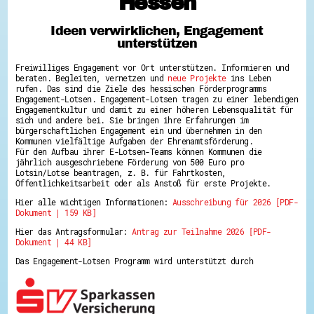
Hessen
Hessen hilft Ukraine
Ideen verwirklichen, Engagement
Zeig uns dein Ehrenamt
unterstützen
Wettbewerb | Trikotwettbewerb
Wettbewerb | 80 Jahre Hessen - Engagement
Freiwilliges Engagement vor Ort unterstützen. Informieren und
mit Herz
beraten. Begleiten, vernetzen und
neue Projekte
ins Leben
8 Vereine x 80 Jahre x 1.000 €
rufen. Das sind die Ziele des hessischen Förderprogramms
Ausgezeichnete Projekte
Engagement-Lotsen. Engagement-Lotsen tragen zu einer lebendigen
Menschen des Respekts
Engagementkultur und damit zu einer höheren Lebensqualität für
SHARE IT: Teile deine Infos!
sich und andere bei. Sie bringen ihre Erfahrungen im
bürgerschaftlichen Engagement ein und übernehmen in den
Kommunen vielfältige Aufgaben der Ehrenamtsförderung.
Gestalte dein Ehrenamt
Für den Aufbau ihrer E-Lotsen-Teams können Kommunen die
Ehrenamts-Card Hessen
jährlich ausgeschriebene Förderung von 500 Euro pro
Engagement-Lotsen
Lotsin/Lotse beantragen, z. B. für Fahrtkosten,
Crowdfunding - Viele schaffen mehr
Öffentlichkeitsarbeit oder als Anstoß für erste Projekte.
Förderprogramme
Hier alle wichtigen Informationen:
Ausschreibung für 2026 [PDF-
Ehrentag
Dokument | 159 KB]
Freiwilligenmanagement
Hessen engagiert - Digitale Themenabende
Hier das Antragsformular:
Antrag zur Teilnahme 2026 [PDF-
Kompetenznachweis Hessen
Dokument | 44 KB]
Zeugnisbeiblatt
Service-Learning
Das Engagement-Lotsen Programm wird unterstützt durch
Mach dich schlau
GEMA-Pakt
Di@-Lotsen in Hessen