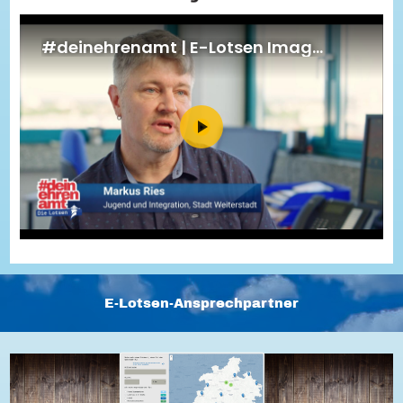
Energiepreiskrise und Ehrenamt
Flüchtlingshilfe + Integration
Generationsübergreifend aktiv
Patenschaftsprojekte
Qualifizierung & Fortbildung
Stiftungen
Vereine, Spenden, Steuern - Gut zu Wissen
Versicherungsschutz
Wissenswertes rund um dein Ehrenamt
Zahlen, Daten, Fakten aus Hessen
Service
Suche
Downloads
Kontakt
Impressum
Datenschutz
Erklärung zur Barrierefreiheit
Barriere melden
E-Lotsen-Ansprechpartner