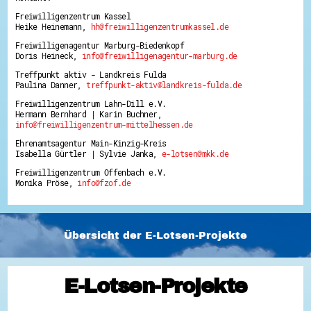
Freiwilligenzentrum Kassel
Heike Heinemann,
hh@freiwilligenzentrumkassel.de
Freiwilligenagentur Marburg-Biedenkopf
Doris Heineck,
info@freiwilligenagentur-marburg.de
Treffpunkt aktiv - Landkreis Fulda
Paulina Danner,
treffpunkt-aktiv@landkreis-fulda.de
Freiwilligenzentrum Lahn-Dill e.V.
Hermann Bernhard | Karin Buchner,
info@freiwilligenzentrum-mittelhessen.de
Ehrenamtsagentur Main-Kinzig-Kreis
Isabella Gürtler | Sylvie Janka,
e-lotsen@mkk.de
Freiwilligenzentrum Offenbach e.V.
Monika Pröse,
info@fzof.de
Übersicht der E-Lotsen-Projekte
E-Lotsen-Projekte