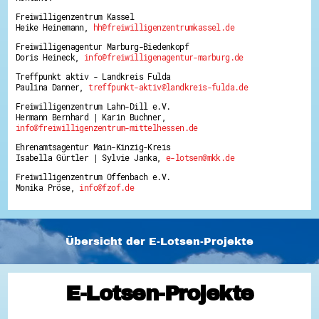
Freiwilligenzentrum Kassel
Heike Heinemann,
hh@freiwilligenzentrumkassel.de
Freiwilligenagentur Marburg-Biedenkopf
Doris Heineck,
info@freiwilligenagentur-marburg.de
Treffpunkt aktiv - Landkreis Fulda
Paulina Danner,
treffpunkt-aktiv@landkreis-fulda.de
Freiwilligenzentrum Lahn-Dill e.V.
Hermann Bernhard | Karin Buchner,
info@freiwilligenzentrum-mittelhessen.de
Ehrenamtsagentur Main-Kinzig-Kreis
Isabella Gürtler | Sylvie Janka,
e-lotsen@mkk.de
Freiwilligenzentrum Offenbach e.V.
Monika Pröse,
info@fzof.de
Übersicht der E-Lotsen-Projekte
E-Lotsen-Projekte