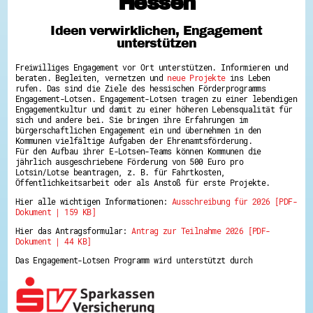
Hessen
Hessen hilft Ukraine
Ideen verwirklichen, Engagement
Zeig uns dein Ehrenamt
unterstützen
Wettbewerb | Trikotwettbewerb
Wettbewerb | 80 Jahre Hessen - Engagement
Freiwilliges Engagement vor Ort unterstützen. Informieren und
mit Herz
beraten. Begleiten, vernetzen und
neue Projekte
ins Leben
8 Vereine x 80 Jahre x 1.000 €
rufen. Das sind die Ziele des hessischen Förderprogramms
Ausgezeichnete Projekte
Engagement-Lotsen. Engagement-Lotsen tragen zu einer lebendigen
Menschen des Respekts
Engagementkultur und damit zu einer höheren Lebensqualität für
SHARE IT: Teile deine Infos!
sich und andere bei. Sie bringen ihre Erfahrungen im
bürgerschaftlichen Engagement ein und übernehmen in den
Kommunen vielfältige Aufgaben der Ehrenamtsförderung.
Gestalte dein Ehrenamt
Für den Aufbau ihrer E-Lotsen-Teams können Kommunen die
Ehrenamts-Card Hessen
jährlich ausgeschriebene Förderung von 500 Euro pro
Engagement-Lotsen
Lotsin/Lotse beantragen, z. B. für Fahrtkosten,
Crowdfunding - Viele schaffen mehr
Öffentlichkeitsarbeit oder als Anstoß für erste Projekte.
Förderprogramme
Hier alle wichtigen Informationen:
Ausschreibung für 2026 [PDF-
Ehrentag
Dokument | 159 KB]
Freiwilligenmanagement
Hessen engagiert - Digitale Themenabende
Hier das Antragsformular:
Antrag zur Teilnahme 2026 [PDF-
Kompetenznachweis Hessen
Dokument | 44 KB]
Zeugnisbeiblatt
Service-Learning
Das Engagement-Lotsen Programm wird unterstützt durch
Mach dich schlau
GEMA-Pakt
Di@-Lotsen in Hessen