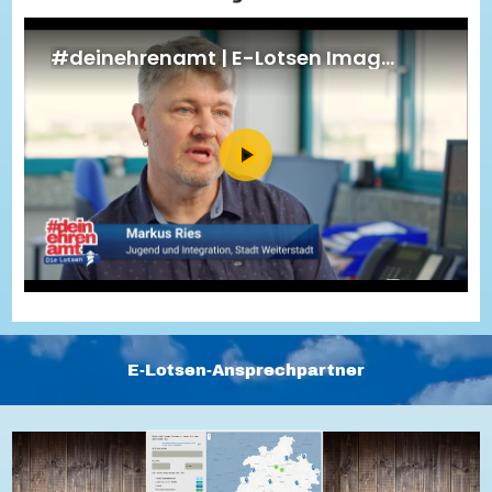
Energiepreiskrise und Ehrenamt
Flüchtlingshilfe + Integration
Generationsübergreifend aktiv
Patenschaftsprojekte
Qualifizierung & Fortbildung
Stiftungen
Vereine, Spenden, Steuern - Gut zu Wissen
Versicherungsschutz
Wissenswertes rund um dein Ehrenamt
Zahlen, Daten, Fakten aus Hessen
Service
Suche
Downloads
Kontakt
Impressum
Datenschutz
Erklärung zur Barrierefreiheit
Barriere melden
E-Lotsen-Ansprechpartner