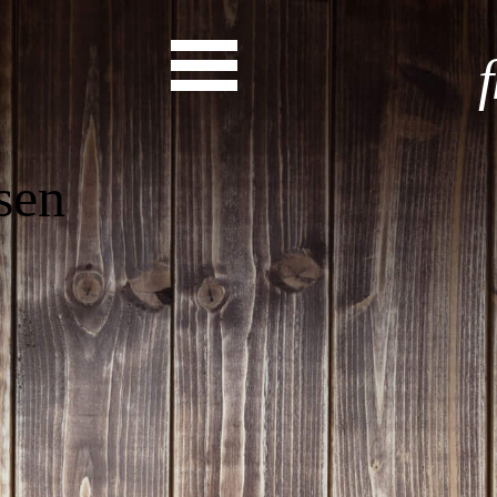
Start
Entdecke dein Eh
News
Veranstaltungen
Rückblicke
Newsletter
Die LandesEhrenamtsagentur
Publikationen
Ansprechpartner
Ehrenamt hat viele Gesichte
Finde dein Ehrena