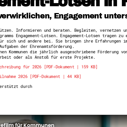
ement-Lotsen in 
Freiwilligenmanagement
Hessen engagiert - Digitale
Kompetenznachweis Hessen
verwirklichen, Engagement unter
Zeugnisbeiblatt
Service-Learning
tützen. Informieren und beraten. Begleiten, vernetzen 
gramms Engagement-Lotsen. Engagement-Lotsen tragen zu 
Mach dich schlau
ür sich und andere bei. Sie bringen ihre Erfahrungen i
GEMA-Pakt
Aufgaben der Ehrenamtsförderung.
Di@-Lotsen in Hessen
nen Kommunen die jährlich ausgeschriebene Förderung vo
Energiepreiskrise und Ehren
rbeit oder als Anstoß für erste Projekte.
Flüchtlingshilfe + Integrat
Generationsübergreifend akt
chreibung für 2026 [PDF-Dokument | 159 KB]
Patenschaftsprojekte
ilnahme 2026 [PDF-Dokument | 44 KB]
Qualifizierung & Fortbildun
Stiftungen
terstützt durch
Vereine, Spenden, Steuern -
Versicherungsschutz
Wissenswertes rund um dein 
Zahlen, Daten, Fakten aus H
Service
Suche