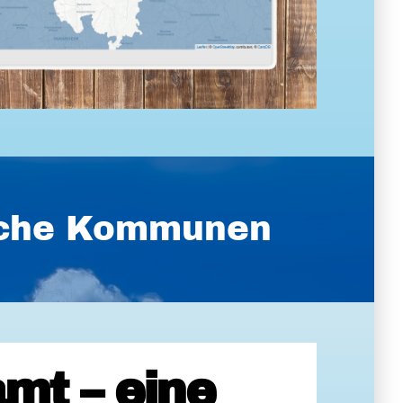
ische Kommunen
mt – eine