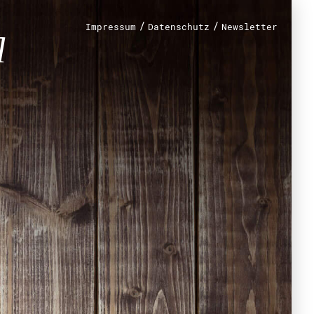
/
/
Impressum
Datenschutz
Newsletter
renamt
r
mt