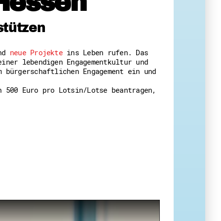
Hessen
 Themenabende
stützen
und
neue Projekte
ins Leben rufen. Das
einer lebendigen Engagementkultur und
m bürgerschaftlichen Engagement ein und
n 500 Euro pro Lotsin/Lotse beantragen,
amt
ion
iv
g
 Gut zu Wissen
Ehrenamt
essen