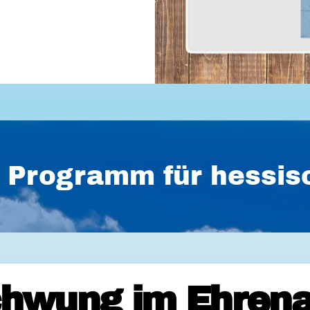
es Programm für hess
hwung im Ehrena