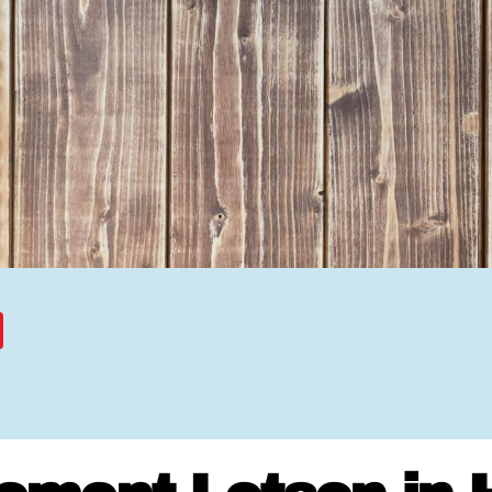
Ehrenamtssuchmaschine Hesse
Freiwilliges Soziales Schul
Koordinierungszentren für B
Engagierte Stadt
Freiwilligendienste
Freiwilligentage
Hessen hilft Ukraine
Zeig uns dein Ehr
Wettbewerb | Trikotwettbewe
Wettbewerb | 80 Jahre Hesse
8 Vereine x 80 Jahre x 1.00
Ausgezeichnete Projekte
Menschen des Respekts
SHARE IT: Teile deine Infos
Gestalte dein Ehr
Ehrenamts-Card Hessen
Engagement-Lotsen
Crowdfunding - Viele schaff
Förderprogramme
Ehrentag