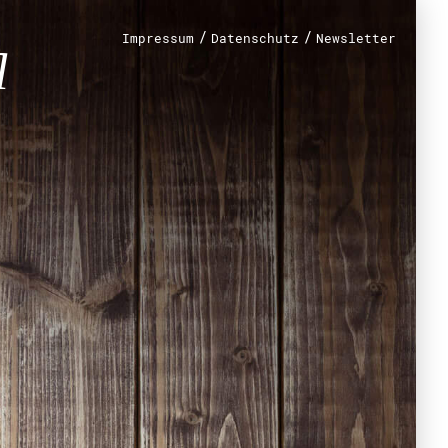
/
/
Impressum
Datenschutz
Newsletter
renamt
r
mt