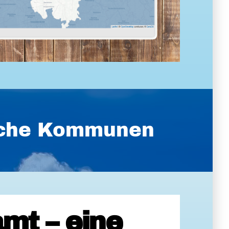
ische Kommunen
mt – eine