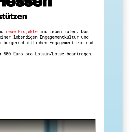
Hessen
 Themenabende
stützen
und
neue Projekte
ins Leben rufen. Das
einer lebendigen Engagementkultur und
m bürgerschaftlichen Engagement ein und
n 500 Euro pro Lotsin/Lotse beantragen,
amt
ion
iv
g
 Gut zu Wissen
Ehrenamt
essen