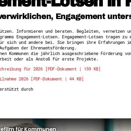
ement-Lotsen in 
Freiwilligenmanagement
Hessen engagiert - Digitale
Kompetenznachweis Hessen
verwirklichen, Engagement unter
Zeugnisbeiblatt
Service-Learning
tützen. Informieren und beraten. Begleiten, vernetzen 
gramms Engagement-Lotsen. Engagement-Lotsen tragen zu 
Mach dich schlau
ür sich und andere bei. Sie bringen ihre Erfahrungen i
GEMA-Pakt
Aufgaben der Ehrenamtsförderung.
Di@-Lotsen in Hessen
nen Kommunen die jährlich ausgeschriebene Förderung vo
Energiepreiskrise und Ehren
rbeit oder als Anstoß für erste Projekte.
Flüchtlingshilfe + Integrat
Generationsübergreifend akt
chreibung für 2026 [PDF-Dokument | 159 KB]
Patenschaftsprojekte
ilnahme 2026 [PDF-Dokument | 44 KB]
Qualifizierung & Fortbildun
Stiftungen
terstützt durch
Vereine, Spenden, Steuern -
Versicherungsschutz
Wissenswertes rund um dein 
Zahlen, Daten, Fakten aus H
Service
Suche