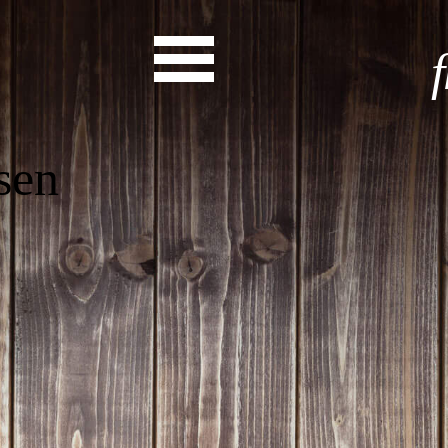
Start
Entdecke dein Eh
News
Veranstaltungen
Rückblicke
Newsletter
Die LandesEhrenamtsagentur
Publikationen
Ansprechpartner
Ehrenamt hat viele Gesichte
Finde dein Ehrena