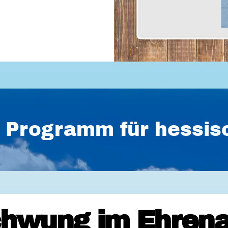
es Programm für hess
hwung im Ehrena