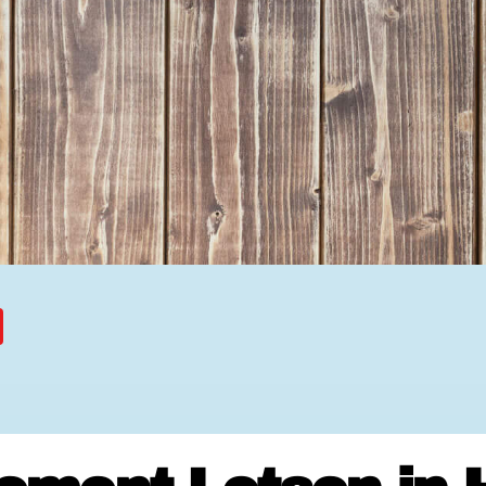
Ehrenamtssuchmaschine Hesse
Freiwilliges Soziales Schul
Koordinierungszentren für B
Engagierte Stadt
Freiwilligendienste
Freiwilligentage
Hessen hilft Ukraine
Zeig uns dein Ehr
Wettbewerb | Trikotwettbewe
Wettbewerb | 80 Jahre Hesse
8 Vereine x 80 Jahre x 1.00
Ausgezeichnete Projekte
Menschen des Respekts
SHARE IT: Teile deine Infos
Gestalte dein Ehr
Ehrenamts-Card Hessen
Engagement-Lotsen
Crowdfunding - Viele schaff
Förderprogramme
Ehrentag