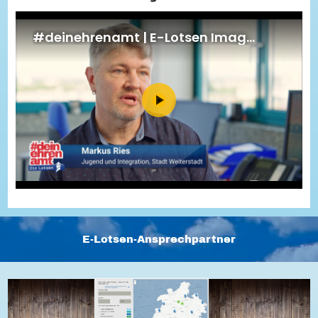
Energiepreiskrise und Ehrenamt
Flüchtlingshilfe + Integration
Generationsübergreifend aktiv
Patenschaftsprojekte
Qualifizierung & Fortbildung
Stiftungen
Vereine, Spenden, Steuern - Gut zu Wissen
Versicherungsschutz
Wissenswertes rund um dein Ehrenamt
Zahlen, Daten, Fakten aus Hessen
Service
Suche
Downloads
Kontakt
Impressum
Datenschutz
Erklärung zur Barrierefreiheit
Barriere melden
E-Lotsen-Ansprechpartner