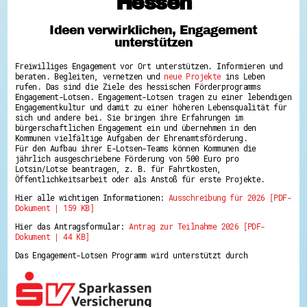
Hessen
Hessen hilft Ukraine
Ideen verwirklichen, Engagement
Zeig uns dein Ehrenamt
unterstützen
Wettbewerb | Trikotwettbewerb
Wettbewerb | 80 Jahre Hessen - Engagement
Freiwilliges Engagement vor Ort unterstützen. Informieren und
mit Herz
beraten. Begleiten, vernetzen und
neue Projekte
ins Leben
8 Vereine x 80 Jahre x 1.000 €
rufen. Das sind die Ziele des hessischen Förderprogramms
Ausgezeichnete Projekte
Engagement-Lotsen. Engagement-Lotsen tragen zu einer lebendigen
Menschen des Respekts
Engagementkultur und damit zu einer höheren Lebensqualität für
SHARE IT: Teile deine Infos!
sich und andere bei. Sie bringen ihre Erfahrungen im
bürgerschaftlichen Engagement ein und übernehmen in den
Kommunen vielfältige Aufgaben der Ehrenamtsförderung.
Gestalte dein Ehrenamt
Für den Aufbau ihrer E-Lotsen-Teams können Kommunen die
Ehrenamts-Card Hessen
jährlich ausgeschriebene Förderung von 500 Euro pro
Engagement-Lotsen
Lotsin/Lotse beantragen, z. B. für Fahrtkosten,
Crowdfunding - Viele schaffen mehr
Öffentlichkeitsarbeit oder als Anstoß für erste Projekte.
Förderprogramme
Hier alle wichtigen Informationen:
Ausschreibung für 2026 [PDF-
Ehrentag
Dokument | 159 KB]
Freiwilligenmanagement
Hessen engagiert - Digitale Themenabende
Hier das Antragsformular:
Antrag zur Teilnahme 2026 [PDF-
Kompetenznachweis Hessen
Dokument | 44 KB]
Zeugnisbeiblatt
Service-Learning
Das Engagement-Lotsen Programm wird unterstützt durch
Mach dich schlau
GEMA-Pakt
Di@-Lotsen in Hessen