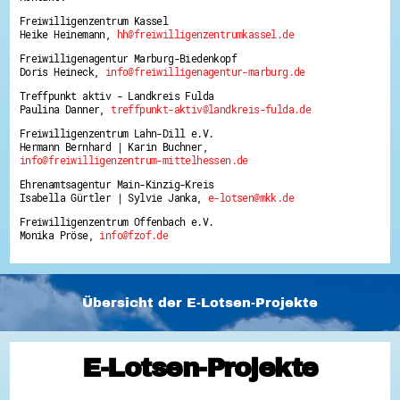
Freiwilligenzentrum Kassel
Heike Heinemann,
hh@freiwilligenzentrumkassel.de
Freiwilligenagentur Marburg-Biedenkopf
Doris Heineck,
info@freiwilligenagentur-marburg.de
Treffpunkt aktiv - Landkreis Fulda
Paulina Danner,
treffpunkt-aktiv@landkreis-fulda.de
Freiwilligenzentrum Lahn-Dill e.V.
Hermann Bernhard | Karin Buchner,
info@freiwilligenzentrum-mittelhessen.de
Ehrenamtsagentur Main-Kinzig-Kreis
Isabella Gürtler | Sylvie Janka,
e-lotsen@mkk.de
Freiwilligenzentrum Offenbach e.V.
Monika Pröse,
info@fzof.de
Übersicht der E-Lotsen-Projekte
E-Lotsen-Projekte