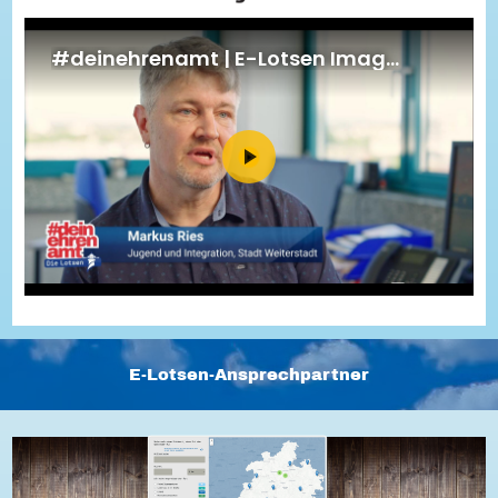
Energiepreiskrise und Ehrenamt
Flüchtlingshilfe + Integration
Generationsübergreifend aktiv
Patenschaftsprojekte
Qualifizierung & Fortbildung
Stiftungen
Vereine, Spenden, Steuern - Gut zu Wissen
Versicherungsschutz
Wissenswertes rund um dein Ehrenamt
Zahlen, Daten, Fakten aus Hessen
Service
Suche
Downloads
Kontakt
Impressum
Datenschutz
Erklärung zur Barrierefreiheit
Barriere melden
E-Lotsen-Ansprechpartner