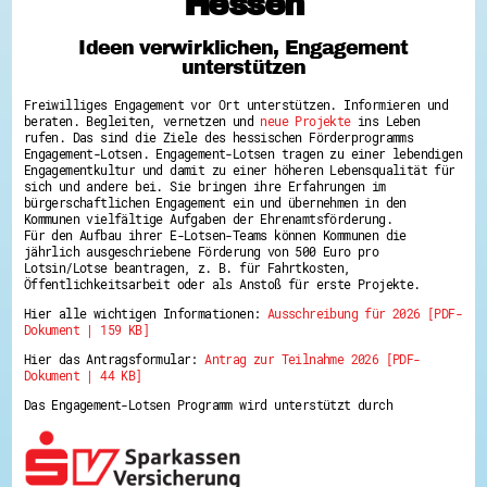
Hessen
Hessen hilft Ukraine
Ideen verwirklichen, Engagement
Zeig uns dein Ehrenamt
unterstützen
Wettbewerb | Trikotwettbewerb
Wettbewerb | 80 Jahre Hessen - Engagement
Freiwilliges Engagement vor Ort unterstützen. Informieren und
mit Herz
beraten. Begleiten, vernetzen und
neue Projekte
ins Leben
8 Vereine x 80 Jahre x 1.000 €
rufen. Das sind die Ziele des hessischen Förderprogramms
Ausgezeichnete Projekte
Engagement-Lotsen. Engagement-Lotsen tragen zu einer lebendigen
Menschen des Respekts
Engagementkultur und damit zu einer höheren Lebensqualität für
SHARE IT: Teile deine Infos!
sich und andere bei. Sie bringen ihre Erfahrungen im
bürgerschaftlichen Engagement ein und übernehmen in den
Kommunen vielfältige Aufgaben der Ehrenamtsförderung.
Gestalte dein Ehrenamt
Für den Aufbau ihrer E-Lotsen-Teams können Kommunen die
Ehrenamts-Card Hessen
jährlich ausgeschriebene Förderung von 500 Euro pro
Engagement-Lotsen
Lotsin/Lotse beantragen, z. B. für Fahrtkosten,
Crowdfunding - Viele schaffen mehr
Öffentlichkeitsarbeit oder als Anstoß für erste Projekte.
Förderprogramme
Hier alle wichtigen Informationen:
Ausschreibung für 2026 [PDF-
Ehrentag
Dokument | 159 KB]
Freiwilligenmanagement
Hessen engagiert - Digitale Themenabende
Hier das Antragsformular:
Antrag zur Teilnahme 2026 [PDF-
Kompetenznachweis Hessen
Dokument | 44 KB]
Zeugnisbeiblatt
Service-Learning
Das Engagement-Lotsen Programm wird unterstützt durch
Mach dich schlau
GEMA-Pakt
Di@-Lotsen in Hessen