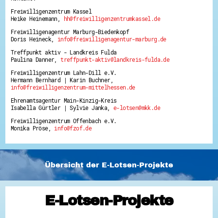
Freiwilligenzentrum Kassel
Heike Heinemann,
hh@freiwilligenzentrumkassel.de
Freiwilligenagentur Marburg-Biedenkopf
Doris Heineck,
info@freiwilligenagentur-marburg.de
Treffpunkt aktiv - Landkreis Fulda
Paulina Danner,
treffpunkt-aktiv@landkreis-fulda.de
Freiwilligenzentrum Lahn-Dill e.V.
Hermann Bernhard | Karin Buchner,
info@freiwilligenzentrum-mittelhessen.de
Ehrenamtsagentur Main-Kinzig-Kreis
Isabella Gürtler | Sylvie Janka,
e-lotsen@mkk.de
Freiwilligenzentrum Offenbach e.V.
Monika Pröse,
info@fzof.de
Übersicht der E-Lotsen-Projekte
E-Lotsen-Projekte