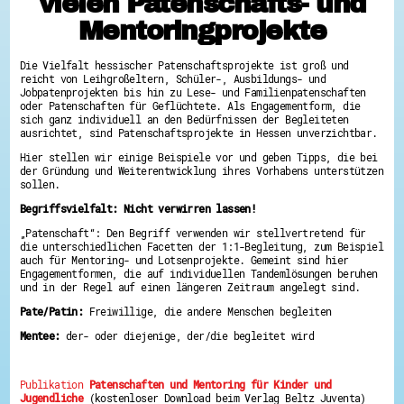
vielen Patenschafts- und
Hessen hilft Ukraine
Mentoringprojekte
Zeig uns dein Ehrenamt
Die Vielfalt hessischer Patenschaftsprojekte ist groß und
Wettbewerb | Trikotwettbewerb
reicht von Leihgroßeltern, Schüler-, Ausbildungs- und
Wettbewerb | 80 Jahre Hessen - Engagement
Jobpatenprojekten bis hin zu Lese- und Familienpatenschaften
mit Herz
oder Patenschaften für Geflüchtete. Als Engagementform, die
8 Vereine x 80 Jahre x 1.000 €
sich ganz individuell an den Bedürfnissen der Begleiteten
Ausgezeichnete Projekte
ausrichtet, sind Patenschaftsprojekte in Hessen unverzichtbar.
Menschen des Respekts
SHARE IT: Teile deine Infos!
Hier stellen wir einige Beispiele vor und geben Tipps, die bei
der Gründung und Weiterentwicklung ihres Vorhabens unterstützen
sollen.
Gestalte dein Ehrenamt
Ehrenamts-Card Hessen
Begriffsvielfalt: Nicht verwirren lassen!
Engagement-Lotsen
„Patenschaft“: Den Begriff verwenden wir stellvertretend für
Crowdfunding - Viele schaffen mehr
die unterschiedlichen Facetten der 1:1-Begleitung, zum Beispiel
Förderprogramme
auch für Mentoring- und Lotsenprojekte. Gemeint sind hier
Ehrentag
Engagementformen, die auf individuellen Tandemlösungen beruhen
Freiwilligenmanagement
und in der Regel auf einen längeren Zeitraum angelegt sind.
Hessen engagiert - Digitale Themenabende
Kompetenznachweis Hessen
Pate/Patin:
Freiwillige, die andere Menschen begleiten
Zeugnisbeiblatt
Service-Learning
Mentee:
der- oder diejenige, der/die begleitet wird
Mach dich schlau
Publikation
Patenschaften und Mentoring für Kinder und
GEMA-Pakt
Jugendliche
(kostenloser Download beim Verlag Beltz Juventa)
Di@-Lotsen in Hessen