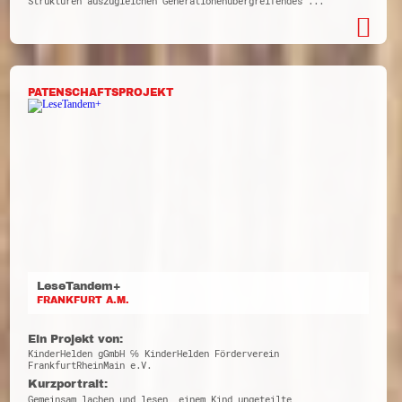
Strukturen auszugleichen Generationenübergreifendes ...
PATENSCHAFTSPROJEKT
LeseTandem+
FRANKFURT A.M.
Ein Projekt von:
KinderHelden gGmbH ℅ KinderHelden Förderverein
FrankfurtRheinMain e.V.
Kurzportrait:
Gemeinsam lachen und lesen, einem Kind ungeteilte