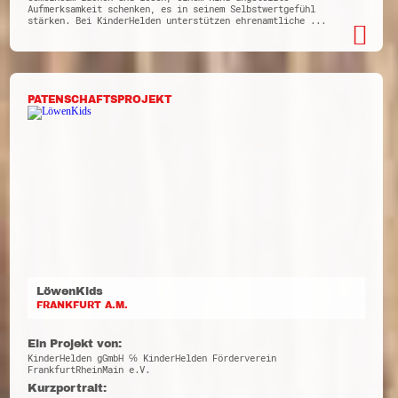
Aufmerksamkeit schenken, es in seinem Selbstwertgefühl
stärken. Bei KinderHelden unterstützen ehrenamtliche ...
PATENSCHAFTSPROJEKT
LöwenKids
FRANKFURT A.M.
Ein Projekt von:
KinderHelden gGmbH ℅ KinderHelden Förderverein
FrankfurtRheinMain e.V.
Kurzportrait: