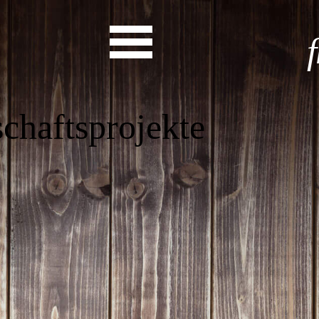
nschaftspro
Start
Entdecke dein Eh
News
Veranstaltungen
Rückblicke
Newsletter
Die LandesEhrenamtsagentur
Publikationen
Ansprechpartner
Ehrenamt hat viele Gesichte
Finde dein Ehrena