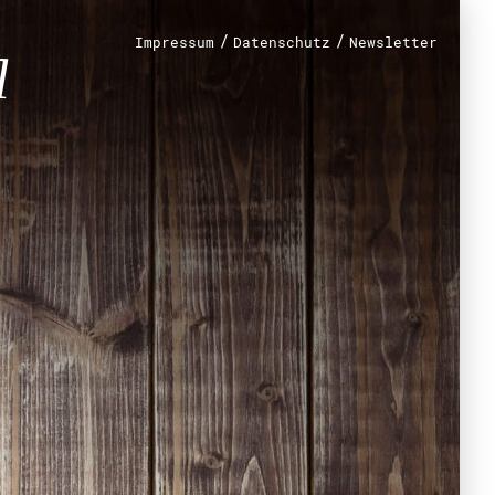
jekte
/
/
Impressum
Datenschutz
Newsletter
renamt
r
mt