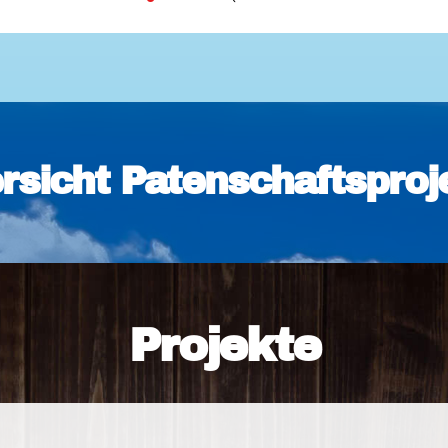
Downloads
Kontakt
Impressum
Datenschutz
Erklärung zur Barrierefreih
Barriere melden
rsicht Patenschaftsproj
Projekte