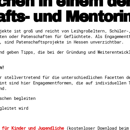
hen in einem der
Freiwilligenmanagement
Hessen engagiert - Digitale
fts- und Mentori
Kompetenznachweis Hessen
Zeugnisbeiblatt
Service-Learning
jekte ist groß und reicht von Leihgroßeltern, Schüler-
ten oder Patenschaften für Geflüchtete. Als Engagement
Mach dich schlau
, sind Patenschaftsprojekte in Hessen unverzichtbar.
GEMA-Pakt
nd geben Tipps, die bei der Gründung und Weiterentwick
Di@-Lotsen in Hessen
Energiepreiskrise und Ehren
Flüchtlingshilfe + Integrat
n!
Generationsübergreifend akt
Patenschaftsprojekte
r stellvertretend für die unterschiedlichen Facetten d
Qualifizierung & Fortbildun
int sind hier Engagementformen, die auf individuellen 
Stiftungen
nd.
Vereine, Spenden, Steuern -
Versicherungsschutz
schen begleiten
Wissenswertes rund um dein 
Zahlen, Daten, Fakten aus H
gleitet wird
Service
 für Kinder und Jugendliche
(kostenloser Download beim 
Suche