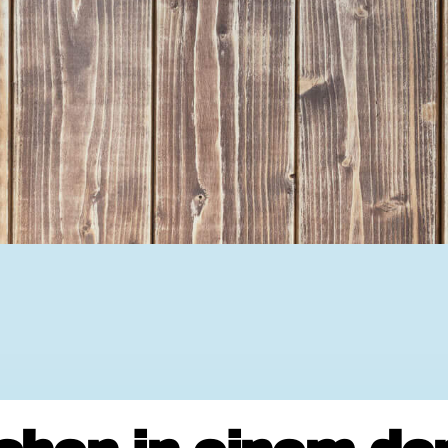
Ehrenamtssuchmaschine Hesse
Freiwilliges Soziales Schul
Koordinierungszentren für B
Engagierte Stadt
Freiwilligendienste
Freiwilligentage
Hessen hilft Ukraine
Zeig uns dein Ehr
Wettbewerb | Trikotwettbewe
Wettbewerb | 80 Jahre Hesse
8 Vereine x 80 Jahre x 1.00
Ausgezeichnete Projekte
Menschen des Respekts
SHARE IT: Teile deine Infos
Gestalte dein Ehr
Ehrenamts-Card Hessen
Engagement-Lotsen
Crowdfunding - Viele schaff
Förderprogramme
Ehrentag