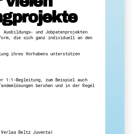
 vielen
 Themenabende
ngprojekte
, Ausbildungs- und Jobpatenprojekten
form, die sich ganz individuell an den
lung ihres Vorhabens unterstützen
amt
ion
iv
er 1:1-Begleitung, zum Beispiel auch
g
Tandemlösungen beruhen und in der Regel
 Gut zu Wissen
Ehrenamt
essen
Verlag Beltz Juventa)