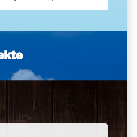
eit
ekte