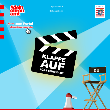
Hauptnavigation
/
Impressum
Datenschutz
Homepage | Wettbewerb Dein
Ehrenamt ist Herzenssache
Teilnahmebedingungen
MeinMoment
Teilnahmebedingungen
KlappeAuf