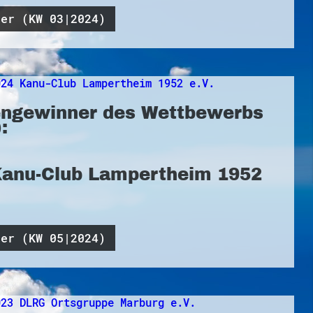
ner (KW 03|2024)
ngewinner des Wettbewerbs
:
Kanu-Club Lampertheim 1952
ner (KW 05|2024)