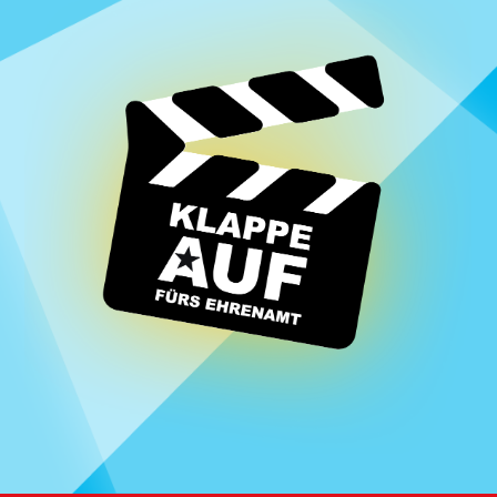
Homepage | Wettbewerb Dein Ehrenamt ist Herzenssache
Teilnahmebedingungen MeinMoment
Teilnahmebedingungen KlappeAuf
Teilnahmebedingungen 80 Jahre Hessen
Impressum
Datenschutz