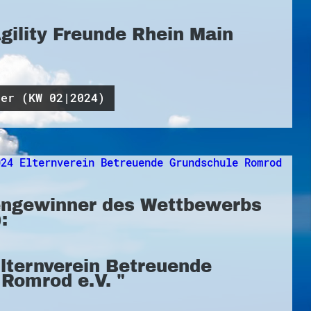
Agility Freunde Rhein Main
ner (KW 02|2024)
ngewinner des Wettbewerbs
:
Elternverein Betreuende
Romrod e.V. "