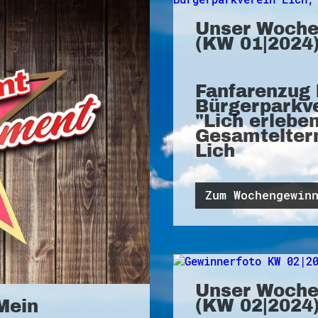
Unser Woche
(KW 01|2024)
Fanfarenzug 
Bürgerparkve
"Lich erlebe
Gesamteltern
Lich
Zum Wochengewin
Unser Woche
(KW 02|2024)
Mein