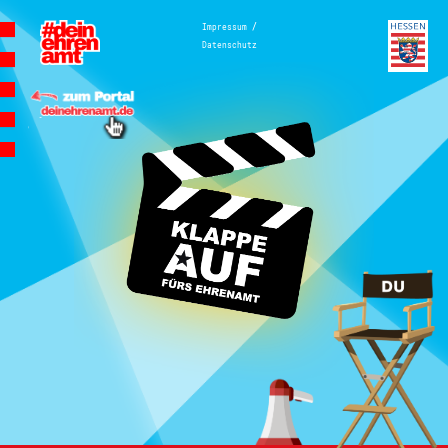
Hauptnavigation
/
Impressum
Datenschutz
Homepage | Wettbewerb Dein
Ehrenamt ist Herzenssache
Teilnahmebedingungen
MeinMoment
Teilnahmebedingungen
KlappeAuf