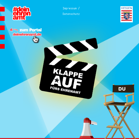
Hauptnavigation
/
Impressum
Datenschutz
Homepage | Wettbewerb Dein
Ehrenamt ist Herzenssache
Teilnahmebedingungen
MeinMoment
Teilnahmebedingungen
KlappeAuf