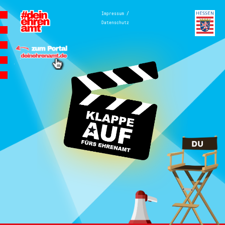
Hauptnavigation
/
Impressum
Datenschutz
Homepage | Wettbewerb Dein
Ehrenamt ist Herzenssache
Teilnahmebedingungen
MeinMoment
Teilnahmebedingungen
KlappeAuf