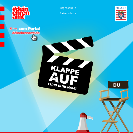
Hauptnavigation
/
Impressum
Datenschutz
Homepage | Wettbewerb Dein
Ehrenamt ist Herzenssache
Teilnahmebedingungen
MeinMoment
Teilnahmebedingungen
KlappeAuf