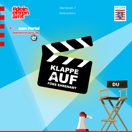
Hauptnavigation
/
Impressum
Datenschutz
Homepage | Wettbewerb Dein
Ehrenamt ist Herzenssache
Teilnahmebedingungen
MeinMoment
Teilnahmebedingungen
KlappeAuf