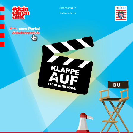
Hauptnavigation
/
Impressum
Datenschutz
Homepage | Wettbewerb Dein
Ehrenamt ist Herzenssache
Teilnahmebedingungen
MeinMoment
Teilnahmebedingungen
KlappeAuf