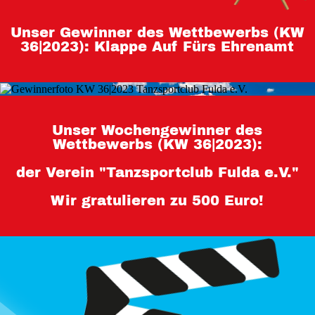
Teilnahmebedingungen 80 Jahre
Unser Gewinner des Wettbewerbs (KW
Hessen
36|2023): Klappe Auf Fürs Ehrenamt
Impressum
Datenschutz
Unser Wochengewinner des
Wettbewerbs (KW 36|2023):
der Verein "Tanzsportclub Fulda e.V."
Wir gratulieren zu 500 Euro!