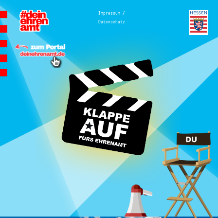
Hauptnavigation
/
Impressum
Datenschutz
Homepage | Wettbewerb Dein
Ehrenamt ist Herzenssache
Teilnahmebedingungen
MeinMoment
Teilnahmebedingungen
KlappeAuf